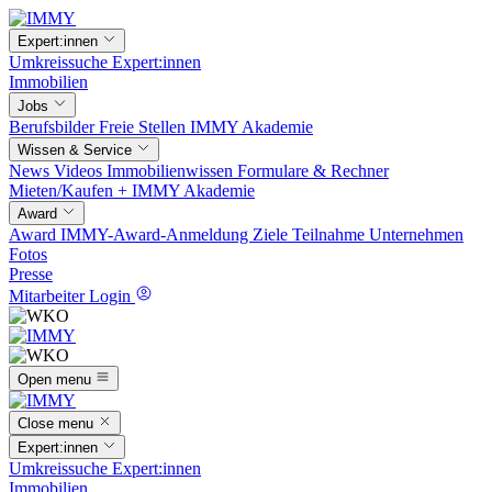
Expert:innen
Umkreissuche
Expert:innen
Immobilien
Jobs
Berufsbilder
Freie Stellen
IMMY Akademie
Wissen & Service
News
Videos
Immobilienwissen
Formulare & Rechner
Mieten/Kaufen +
IMMY Akademie
Award
Award
IMMY-Award-Anmeldung
Ziele
Teilnahme
Unternehmen
Fotos
Presse
Mitarbeiter Login
Open menu
Close menu
Expert:innen
Umkreissuche
Expert:innen
Immobilien