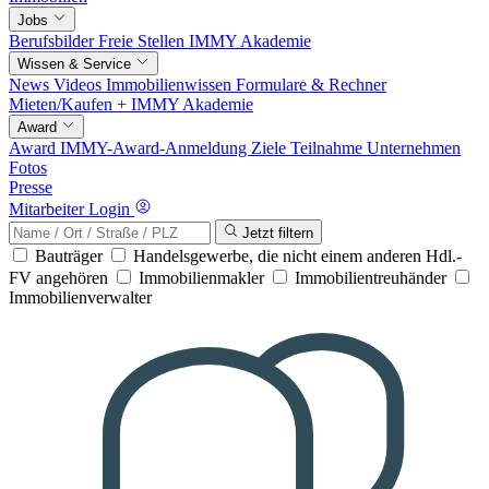
Jobs
Berufsbilder
Freie Stellen
IMMY Akademie
Wissen & Service
News
Videos
Immobilienwissen
Formulare & Rechner
Mieten/Kaufen +
IMMY Akademie
Award
Award
IMMY-Award-Anmeldung
Ziele
Teilnahme
Unternehmen
Fotos
Presse
Mitarbeiter Login
Jetzt filtern
Bauträger
Handelsgewerbe, die nicht einem anderen Hdl.-
FV angehören
Immobilienmakler
Immobilientreuhänder
Immobilienverwalter