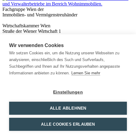
Fachgruppe Wien der
Immobilien- und Vermögenstreuhänder
Wirtschaftskammer Wien
Straße der Wiener Wirtschaft 1
1020 Wien
Wir verwenden Cookies
Nützliches
Immobilienwissen
Wir setzen Cookies ein, um die Nutzung unserer Webseiten zu
Formulare & Rechner
analysieren, einschließlich des Such und Surfverlaufs,
Expert:innen
Suchbegriffen und Ihnen auf Ihr Nutzungsverhalten angepasste
Informationen anbieten zu können.
Lernen Sie mehr
Info
News
Presse
Einstellungen
Rechtliches
Kontakt
Impressum
ALLE ABLEHNEN
Datenschutz
Mitglieder Login
ALLE COOKIES ERLAUBEN
Facebook
Instagram