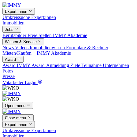
Expert:innen
Umkreissuche
Expert:innen
Immobilien
Jobs
Berufsbilder
Freie Stellen
IMMY Akademie
Wissen & Service
News
Videos
Immobilienwissen
Formulare & Rechner
Mieten/Kaufen +
IMMY Akademie
Award
Award
IMMY-Award-Anmeldung
Ziele
Teilnahme
Unternehmen
Fotos
Presse
Mitarbeiter Login
Open menu
Close menu
Expert:innen
Umkreissuche
Expert:innen
Immobilien