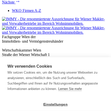
Nächste
WKO Firmen A-Z
Fachgruppe Wien der
Immobilien- und Vermögenstreuhänder
Wirtschaftskammer Wien
Straße der Wiener Wirtschaft 1
1020 Wien
Wir verwenden Cookies
Nützliches
Immobilienwissen
Wir setzen Cookies ein, um die Nutzung unserer Webseiten zu
Formulare & Rechner
analysieren, einschließlich des Such und Surfverlaufs,
Expert:innen
Suchbegriffen und Ihnen auf Ihr Nutzungsverhalten angepasste
Informationen anbieten zu können.
Lernen Sie mehr
Info
News
Presse
Einstellungen
Rechtliches