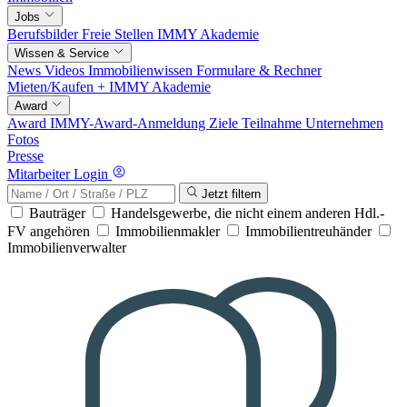
Jobs
Berufsbilder
Freie Stellen
IMMY Akademie
Wissen & Service
News
Videos
Immobilienwissen
Formulare & Rechner
Mieten/Kaufen +
IMMY Akademie
Award
Award
IMMY-Award-Anmeldung
Ziele
Teilnahme
Unternehmen
Fotos
Presse
Mitarbeiter Login
Jetzt filtern
Bauträger
Handelsgewerbe, die nicht einem anderen Hdl.-
FV angehören
Immobilienmakler
Immobilientreuhänder
Immobilienverwalter