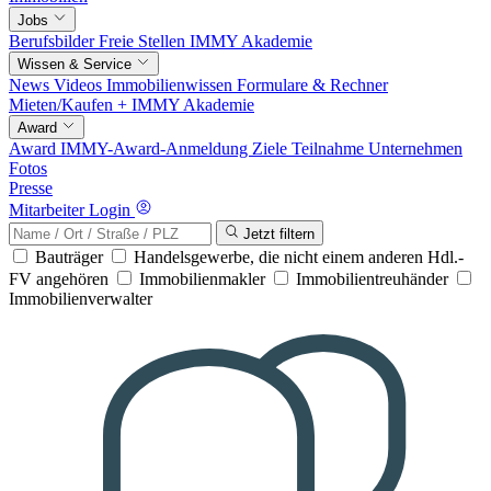
Jobs
Berufsbilder
Freie Stellen
IMMY Akademie
Wissen & Service
News
Videos
Immobilienwissen
Formulare & Rechner
Mieten/Kaufen +
IMMY Akademie
Award
Award
IMMY-Award-Anmeldung
Ziele
Teilnahme
Unternehmen
Fotos
Presse
Mitarbeiter Login
Jetzt filtern
Bauträger
Handelsgewerbe, die nicht einem anderen Hdl.-
FV angehören
Immobilienmakler
Immobilientreuhänder
Immobilienverwalter