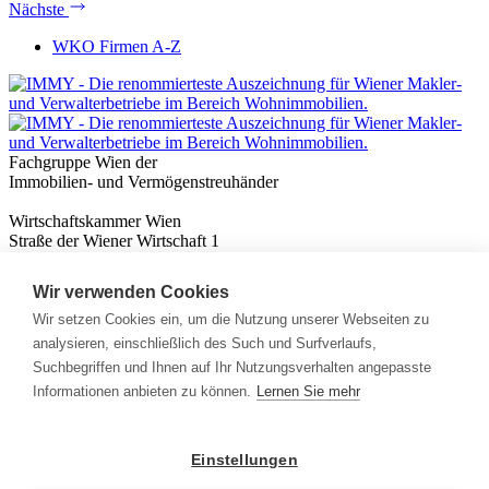
Nächste
WKO Firmen A-Z
Fachgruppe Wien der
Immobilien- und Vermögenstreuhänder
Wirtschaftskammer Wien
Straße der Wiener Wirtschaft 1
1020 Wien
Wir verwenden Cookies
Nützliches
Immobilienwissen
Wir setzen Cookies ein, um die Nutzung unserer Webseiten zu
Formulare & Rechner
analysieren, einschließlich des Such und Surfverlaufs,
Expert:innen
Suchbegriffen und Ihnen auf Ihr Nutzungsverhalten angepasste
Informationen anbieten zu können.
Lernen Sie mehr
Info
News
Presse
Einstellungen
Rechtliches