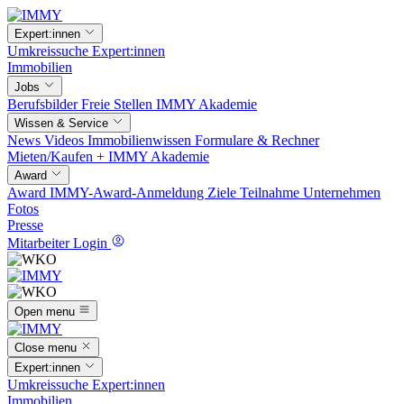
Expert:innen
Umkreissuche
Expert:innen
Immobilien
Jobs
Berufsbilder
Freie Stellen
IMMY Akademie
Wissen & Service
News
Videos
Immobilienwissen
Formulare & Rechner
Mieten/Kaufen +
IMMY Akademie
Award
Award
IMMY-Award-Anmeldung
Ziele
Teilnahme
Unternehmen
Fotos
Presse
Mitarbeiter Login
Open menu
Close menu
Expert:innen
Umkreissuche
Expert:innen
Immobilien