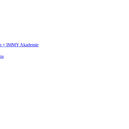
n +
IMMY Akademie
os