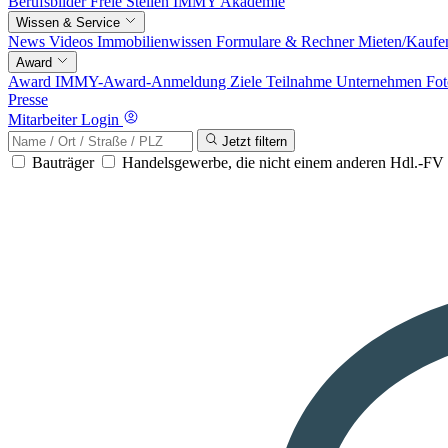
Berufsbilder
Freie Stellen
IMMY Akademie
Wissen & Service
News
Videos
Immobilienwissen
Formulare & Rechner
Mieten/Kaufe
Award
Award
IMMY-Award-Anmeldung
Ziele
Teilnahme
Unternehmen
Fot
Presse
Mitarbeiter Login
Jetzt filtern
Bauträger
Handelsgewerbe, die nicht einem anderen Hdl.-F