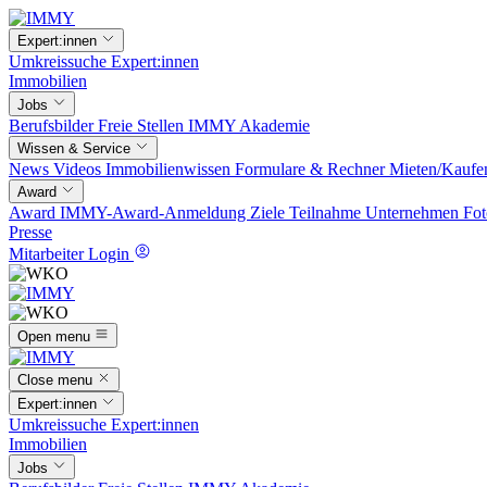
Expert:innen
Umkreissuche
Expert:innen
Immobilien
Jobs
Berufsbilder
Freie Stellen
IMMY Akademie
Wissen & Service
News
Videos
Immobilienwissen
Formulare & Rechner
Mieten/Kaufe
Award
Award
IMMY-Award-Anmeldung
Ziele
Teilnahme
Unternehmen
Fot
Presse
Mitarbeiter Login
Open menu
Close menu
Expert:innen
Umkreissuche
Expert:innen
Immobilien
Jobs