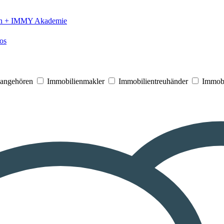
n +
IMMY Akademie
os
V angehören
Immobilienmakler
Immobilientreuhänder
Immobi