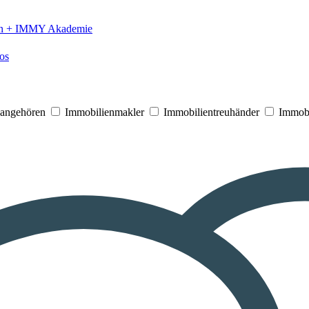
n +
IMMY Akademie
os
V angehören
Immobilienmakler
Immobilientreuhänder
Immobi