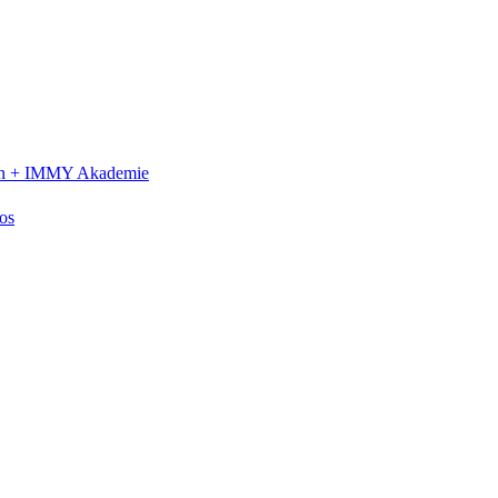
n +
IMMY Akademie
os