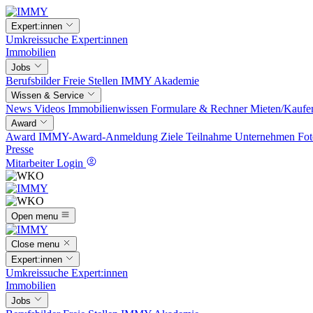
Expert:innen
Umkreissuche
Expert:innen
Immobilien
Jobs
Berufsbilder
Freie Stellen
IMMY Akademie
Wissen & Service
News
Videos
Immobilienwissen
Formulare & Rechner
Mieten/Kaufe
Award
Award
IMMY-Award-Anmeldung
Ziele
Teilnahme
Unternehmen
Fot
Presse
Mitarbeiter Login
Open menu
Close menu
Expert:innen
Umkreissuche
Expert:innen
Immobilien
Jobs