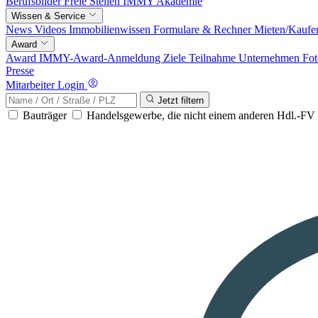
Berufsbilder
Freie Stellen
IMMY Akademie
Wissen & Service
News
Videos
Immobilienwissen
Formulare & Rechner
Mieten/Kaufe
Award
Award
IMMY-Award-Anmeldung
Ziele
Teilnahme
Unternehmen
Fot
Presse
Mitarbeiter Login
Jetzt filtern
Bauträger
Handelsgewerbe, die nicht einem anderen Hdl.-F