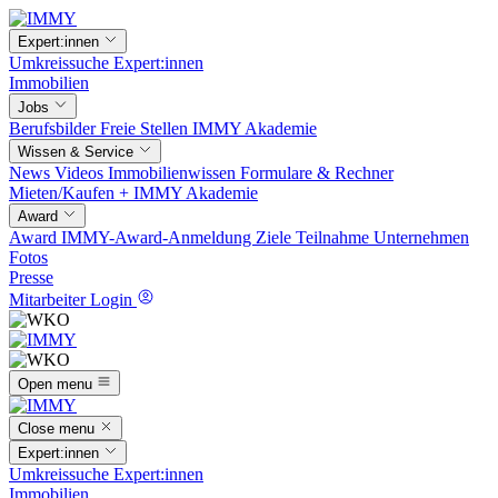
Expert:innen
Umkreissuche
Expert:innen
Immobilien
Jobs
Berufsbilder
Freie Stellen
IMMY Akademie
Wissen & Service
News
Videos
Immobilienwissen
Formulare & Rechner
Mieten/Kaufen +
IMMY Akademie
Award
Award
IMMY-Award-Anmeldung
Ziele
Teilnahme
Unternehmen
Fotos
Presse
Mitarbeiter Login
Open menu
Close menu
Expert:innen
Umkreissuche
Expert:innen
Immobilien