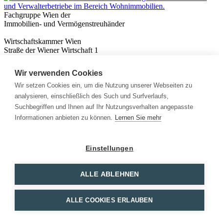
Fachgruppe Wien der
Immobilien- und Vermögenstreuhänder
Wirtschaftskammer Wien
Straße der Wiener Wirtschaft 1
1020 Wien
Wir verwenden Cookies
Nützliches
Immobilienwissen
Wir setzen Cookies ein, um die Nutzung unserer Webseiten zu
Formulare & Rechner
analysieren, einschließlich des Such und Surfverlaufs,
Expert:innen
Suchbegriffen und Ihnen auf Ihr Nutzungsverhalten angepasste
Informationen anbieten zu können.
Lernen Sie mehr
Info
News
Presse
Einstellungen
Rechtliches
Kontakt
Impressum
ALLE ABLEHNEN
Datenschutz
Mitglieder Login
ALLE COOKIES ERLAUBEN
Facebook
Instagram