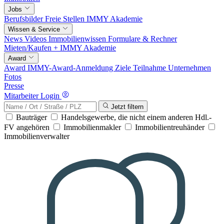
Jobs
Berufsbilder
Freie Stellen
IMMY Akademie
Wissen & Service
News
Videos
Immobilienwissen
Formulare & Rechner
Mieten/Kaufen +
IMMY Akademie
Award
Award
IMMY-Award-Anmeldung
Ziele
Teilnahme
Unternehmen
Fotos
Presse
Mitarbeiter Login
Jetzt filtern
Bauträger
Handelsgewerbe, die nicht einem anderen Hdl.-
FV angehören
Immobilienmakler
Immobilientreuhänder
Immobilienverwalter