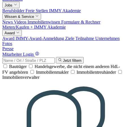
Jobs
Berufsbilder
Freie Stellen
IMMY Akademie
Wissen & Service
News
Videos
Immobilienwissen
Formulare & Rechner
Mieten/Kaufen +
IMMY Akademie
Award
Award
IMMY-Award-Anmeldung
Ziele
Teilnahme
Unternehmen
Fotos
Presse
Mitarbeiter Login
Jetzt filtern
Bauträger
Handelsgewerbe, die nicht einem anderen Hdl.-
FV angehören
Immobilienmakler
Immobilientreuhänder
Immobilienverwalter