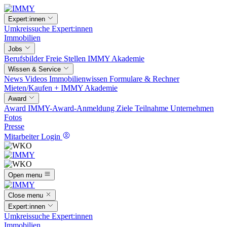
Expert:innen
Umkreissuche
Expert:innen
Immobilien
Jobs
Berufsbilder
Freie Stellen
IMMY Akademie
Wissen & Service
News
Videos
Immobilienwissen
Formulare & Rechner
Mieten/Kaufen +
IMMY Akademie
Award
Award
IMMY-Award-Anmeldung
Ziele
Teilnahme
Unternehmen
Fotos
Presse
Mitarbeiter Login
Open menu
Close menu
Expert:innen
Umkreissuche
Expert:innen
Immobilien