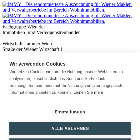
Fachgruppe Wien der
Immobilien- und Vermögenstreuhänder
Wirtschaftskammer Wien
Straße der Wiener Wirtschaft 1
1020 Wien
Wir verwenden Cookies
Nützliches
Immobilienwissen
Wir setzen Cookies ein, um die Nutzung unserer Webseiten zu
Formulare & Rechner
analysieren, einschließlich des Such und Surfverlaufs,
Expert:innen
Suchbegriffen und Ihnen auf Ihr Nutzungsverhalten angepasste
Informationen anbieten zu können.
Lernen Sie mehr
Info
News
Presse
Einstellungen
Rechtliches
Kontakt
Impressum
ALLE ABLEHNEN
Datenschutz