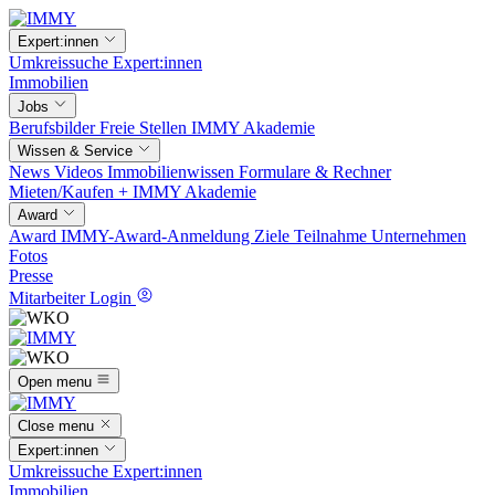
Expert:innen
Umkreissuche
Expert:innen
Immobilien
Jobs
Berufsbilder
Freie Stellen
IMMY Akademie
Wissen & Service
News
Videos
Immobilienwissen
Formulare & Rechner
Mieten/Kaufen +
IMMY Akademie
Award
Award
IMMY-Award-Anmeldung
Ziele
Teilnahme
Unternehmen
Fotos
Presse
Mitarbeiter Login
Open menu
Close menu
Expert:innen
Umkreissuche
Expert:innen
Immobilien