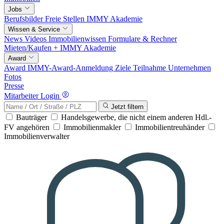
Jobs
Berufsbilder
Freie Stellen
IMMY Akademie
Wissen & Service
News
Videos
Immobilienwissen
Formulare & Rechner
Mieten/Kaufen +
IMMY Akademie
Award
Award
IMMY-Award-Anmeldung
Ziele
Teilnahme
Unternehmen
Fotos
Presse
Mitarbeiter Login
Jetzt filtern
Bauträger
Handelsgewerbe, die nicht einem anderen Hdl.-
FV angehören
Immobilienmakler
Immobilientreuhänder
Immobilienverwalter