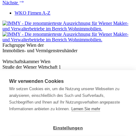
Nächste
WKO Firmen A-Z
Fachgruppe Wien der
Immobilien- und Vermögenstreuhänder
Wirtschaftskammer Wien
Straße der Wiener Wirtschaft 1
1020 Wien
Wir verwenden Cookies
Nützliches
Immobilienwissen
Wir setzen Cookies ein, um die Nutzung unserer Webseiten zu
Formulare & Rechner
analysieren, einschließlich des Such und Surfverlaufs,
Expert:innen
Suchbegriffen und Ihnen auf Ihr Nutzungsverhalten angepasste
Informationen anbieten zu können.
Lernen Sie mehr
Info
News
Presse
Einstellungen
Rechtliches