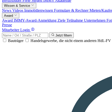
Berufsbilder
Freie Stellen
IMMY Akademie
Wissen & Service
News
Videos
Immobilienwissen
Formulare & Rechner
Mieten/Kaufe
Award
Award
IMMY-Award-Anmeldung
Ziele
Teilnahme
Unternehmen
Fot
Presse
Mitarbeiter Login
Jetzt filtern
Bauträger
Handelsgewerbe, die nicht einem anderen Hdl.-F