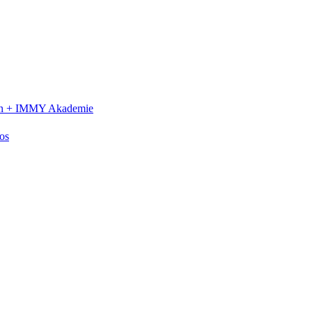
n +
IMMY Akademie
os