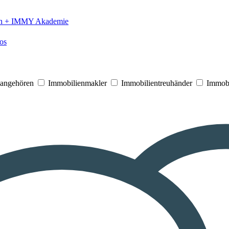
n +
IMMY Akademie
os
V angehören
Immobilienmakler
Immobilientreuhänder
Immobi