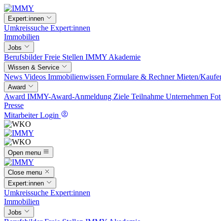
Expert:innen
Umkreissuche
Expert:innen
Immobilien
Jobs
Berufsbilder
Freie Stellen
IMMY Akademie
Wissen & Service
News
Videos
Immobilienwissen
Formulare & Rechner
Mieten/Kaufe
Award
Award
IMMY-Award-Anmeldung
Ziele
Teilnahme
Unternehmen
Fot
Presse
Mitarbeiter Login
Open menu
Close menu
Expert:innen
Umkreissuche
Expert:innen
Immobilien
Jobs