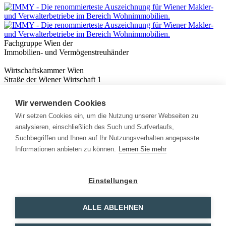
Fachgruppe Wien der
Immobilien- und Vermögenstreuhänder
Wirtschaftskammer Wien
Straße der Wiener Wirtschaft 1
1020 Wien
Wir verwenden Cookies
Nützliches
Immobilienwissen
Wir setzen Cookies ein, um die Nutzung unserer Webseiten zu
Formulare & Rechner
analysieren, einschließlich des Such und Surfverlaufs,
Expert:innen
Suchbegriffen und Ihnen auf Ihr Nutzungsverhalten angepasste
Informationen anbieten zu können.
Lernen Sie mehr
Info
News
Presse
Einstellungen
Rechtliches
Kontakt
Impressum
ALLE ABLEHNEN
Datenschutz