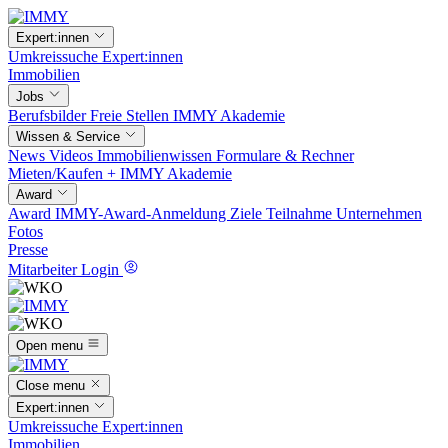
Expert:innen
Umkreissuche
Expert:innen
Immobilien
Jobs
Berufsbilder
Freie Stellen
IMMY Akademie
Wissen & Service
News
Videos
Immobilienwissen
Formulare & Rechner
Mieten/Kaufen +
IMMY Akademie
Award
Award
IMMY-Award-Anmeldung
Ziele
Teilnahme
Unternehmen
Fotos
Presse
Mitarbeiter Login
Open menu
Close menu
Expert:innen
Umkreissuche
Expert:innen
Immobilien