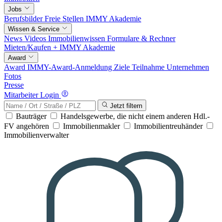
Jobs
Berufsbilder
Freie Stellen
IMMY Akademie
Wissen & Service
News
Videos
Immobilienwissen
Formulare & Rechner
Mieten/Kaufen +
IMMY Akademie
Award
Award
IMMY-Award-Anmeldung
Ziele
Teilnahme
Unternehmen
Fotos
Presse
Mitarbeiter Login
Jetzt filtern
Bauträger
Handelsgewerbe, die nicht einem anderen Hdl.-
FV angehören
Immobilienmakler
Immobilientreuhänder
Immobilienverwalter