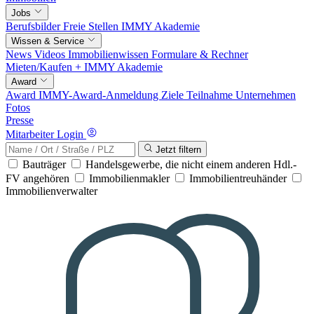
Jobs
Berufsbilder
Freie Stellen
IMMY Akademie
Wissen & Service
News
Videos
Immobilienwissen
Formulare & Rechner
Mieten/Kaufen +
IMMY Akademie
Award
Award
IMMY-Award-Anmeldung
Ziele
Teilnahme
Unternehmen
Fotos
Presse
Mitarbeiter Login
Jetzt filtern
Bauträger
Handelsgewerbe, die nicht einem anderen Hdl.-
FV angehören
Immobilienmakler
Immobilientreuhänder
Immobilienverwalter