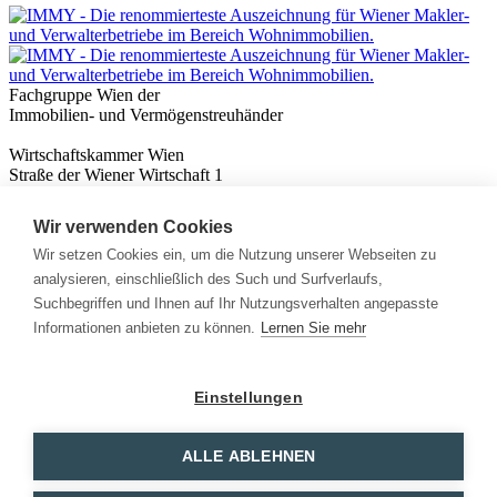
Fachgruppe Wien der
Immobilien- und Vermögenstreuhänder
Wirtschaftskammer Wien
Straße der Wiener Wirtschaft 1
1020 Wien
Wir verwenden Cookies
Nützliches
Immobilienwissen
Wir setzen Cookies ein, um die Nutzung unserer Webseiten zu
Formulare & Rechner
analysieren, einschließlich des Such und Surfverlaufs,
Expert:innen
Suchbegriffen und Ihnen auf Ihr Nutzungsverhalten angepasste
Informationen anbieten zu können.
Lernen Sie mehr
Info
News
Presse
Einstellungen
Rechtliches
Kontakt
Impressum
ALLE ABLEHNEN
Datenschutz