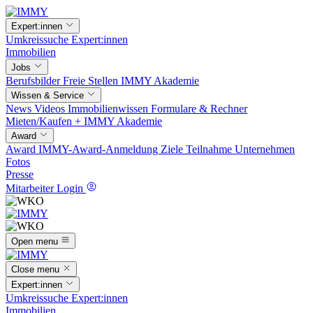
Expert:innen
Umkreissuche
Expert:innen
Immobilien
Jobs
Berufsbilder
Freie Stellen
IMMY Akademie
Wissen & Service
News
Videos
Immobilienwissen
Formulare & Rechner
Mieten/Kaufen +
IMMY Akademie
Award
Award
IMMY-Award-Anmeldung
Ziele
Teilnahme
Unternehmen
Fotos
Presse
Mitarbeiter Login
Open menu
Close menu
Expert:innen
Umkreissuche
Expert:innen
Immobilien