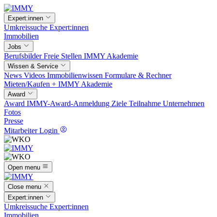
Expert:innen
Umkreissuche
Expert:innen
Immobilien
Jobs
Berufsbilder
Freie Stellen
IMMY Akademie
Wissen & Service
News
Videos
Immobilienwissen
Formulare & Rechner
Mieten/Kaufen +
IMMY Akademie
Award
Award
IMMY-Award-Anmeldung
Ziele
Teilnahme
Unternehmen
Fotos
Presse
Mitarbeiter Login
Open menu
Close menu
Expert:innen
Umkreissuche
Expert:innen
Immobilien