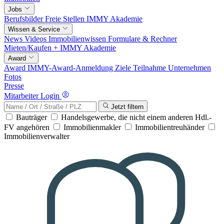
Jobs
Berufsbilder
Freie Stellen
IMMY Akademie
Wissen & Service
News
Videos
Immobilienwissen
Formulare & Rechner
Mieten/Kaufen +
IMMY Akademie
Award
Award
IMMY-Award-Anmeldung
Ziele
Teilnahme
Unternehmen
Fotos
Presse
Mitarbeiter Login
Jetzt filtern
Bauträger
Handelsgewerbe, die nicht einem anderen Hdl.-
FV angehören
Immobilienmakler
Immobilientreuhänder
Immobilienverwalter