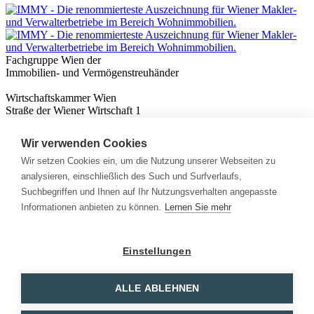
Fachgruppe Wien der
Immobilien- und Vermögenstreuhänder
Wirtschaftskammer Wien
Straße der Wiener Wirtschaft 1
1020 Wien
Wir verwenden Cookies
Nützliches
Immobilienwissen
Wir setzen Cookies ein, um die Nutzung unserer Webseiten zu
Formulare & Rechner
analysieren, einschließlich des Such und Surfverlaufs,
Expert:innen
Suchbegriffen und Ihnen auf Ihr Nutzungsverhalten angepasste
Informationen anbieten zu können.
Lernen Sie mehr
Info
News
Presse
Einstellungen
Rechtliches
Kontakt
Impressum
ALLE ABLEHNEN
Datenschutz