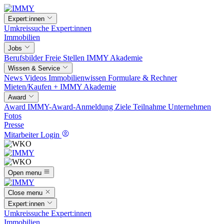
Expert:innen
Umkreissuche
Expert:innen
Immobilien
Jobs
Berufsbilder
Freie Stellen
IMMY Akademie
Wissen & Service
News
Videos
Immobilienwissen
Formulare & Rechner
Mieten/Kaufen +
IMMY Akademie
Award
Award
IMMY-Award-Anmeldung
Ziele
Teilnahme
Unternehmen
Fotos
Presse
Mitarbeiter Login
Open menu
Close menu
Expert:innen
Umkreissuche
Expert:innen
Immobilien