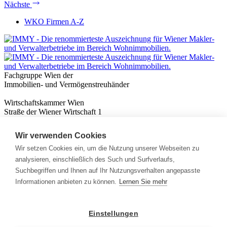
Nächste
WKO Firmen A-Z
Fachgruppe Wien der
Immobilien- und Vermögenstreuhänder
Wirtschaftskammer Wien
Straße der Wiener Wirtschaft 1
1020 Wien
Wir verwenden Cookies
Nützliches
Immobilienwissen
Wir setzen Cookies ein, um die Nutzung unserer Webseiten zu
Formulare & Rechner
analysieren, einschließlich des Such und Surfverlaufs,
Expert:innen
Suchbegriffen und Ihnen auf Ihr Nutzungsverhalten angepasste
Informationen anbieten zu können.
Lernen Sie mehr
Info
News
Presse
Einstellungen
Rechtliches