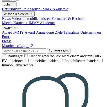
Jobs
Berufsbilder
Freie Stellen
IMMY Akademie
Wissen & Service
News
Videos
Immobilienwissen
Formulare & Rechner
Mieten/Kaufen +
IMMY Akademie
Award
Award
IMMY-Award-Anmeldung
Ziele
Teilnahme
Unternehmen
Fotos
Presse
Mitarbeiter Login
Jetzt filtern
Bauträger
Handelsgewerbe, die nicht einem anderen Hdl.-
FV angehören
Immobilienmakler
Immobilientreuhänder
Immobilienverwalter