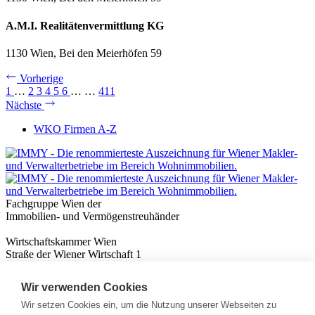
A.M.I. Realitätenvermittlung KG
1130 Wien, Bei den Meierhöfen 59
Vorherige
1
…
2
3
4
5
6
…
…
411
Nächste
WKO Firmen A-Z
Fachgruppe Wien der
Immobilien- und Vermögenstreuhänder
Wirtschaftskammer Wien
Straße der Wiener Wirtschaft 1
1020 Wien
Wir verwenden Cookies
Nützliches
Immobilienwissen
Wir setzen Cookies ein, um die Nutzung unserer Webseiten zu