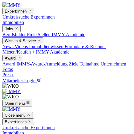
Expert:innen
Umkreissuche
Expert:innen
Immobilien
Jobs
Berufsbilder
Freie Stellen
IMMY Akademie
Wissen & Service
News
Videos
Immobilienwissen
Formulare & Rechner
Mieten/Kaufen +
IMMY Akademie
Award
Award
IMMY-Award-Anmeldung
Ziele
Teilnahme
Unternehmen
Fotos
Presse
Mitarbeiter Login
Open menu
Close menu
Expert:innen
Umkreissuche
Expert:innen
Immobilien