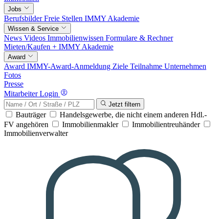
Jobs
Berufsbilder
Freie Stellen
IMMY Akademie
Wissen & Service
News
Videos
Immobilienwissen
Formulare & Rechner
Mieten/Kaufen +
IMMY Akademie
Award
Award
IMMY-Award-Anmeldung
Ziele
Teilnahme
Unternehmen
Fotos
Presse
Mitarbeiter Login
Jetzt filtern
Bauträger
Handelsgewerbe, die nicht einem anderen Hdl.-
FV angehören
Immobilienmakler
Immobilientreuhänder
Immobilienverwalter