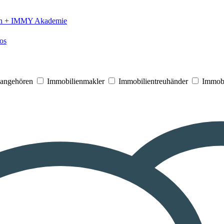
n +
IMMY Akademie
os
V angehören
Immobilienmakler
Immobilientreuhänder
Immobi