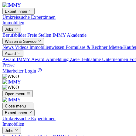
Expert:innen
Umkreissuche
Expert:innen
Immobilien
Jobs
Berufsbilder
Freie Stellen
IMMY Akademie
Wissen & Service
News
Videos
Immobilienwissen
Formulare & Rechner
Mieten/Kaufe
Award
Award
IMMY-Award-Anmeldung
Ziele
Teilnahme
Unternehmen
Fot
Presse
Mitarbeiter Login
Open menu
Close menu
Expert:innen
Umkreissuche
Expert:innen
Immobilien
Jobs