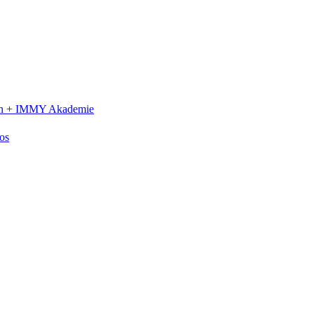
n +
IMMY Akademie
os