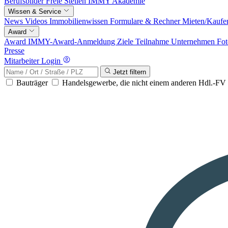
Berufsbilder
Freie Stellen
IMMY Akademie
Wissen & Service
News
Videos
Immobilienwissen
Formulare & Rechner
Mieten/Kaufe
Award
Award
IMMY-Award-Anmeldung
Ziele
Teilnahme
Unternehmen
Fot
Presse
Mitarbeiter Login
Jetzt filtern
Bauträger
Handelsgewerbe, die nicht einem anderen Hdl.-F