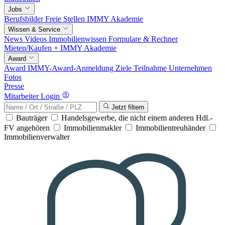
Jobs
Berufsbilder
Freie Stellen
IMMY Akademie
Wissen & Service
News
Videos
Immobilienwissen
Formulare & Rechner
Mieten/Kaufen +
IMMY Akademie
Award
Award
IMMY-Award-Anmeldung
Ziele
Teilnahme
Unternehmen
Fotos
Presse
Mitarbeiter Login
Jetzt filtern
Bauträger
Handelsgewerbe, die nicht einem anderen Hdl.-
FV angehören
Immobilienmakler
Immobilientreuhänder
Immobilienverwalter