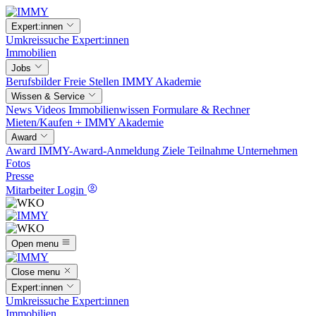
Expert:innen
Umkreissuche
Expert:innen
Immobilien
Jobs
Berufsbilder
Freie Stellen
IMMY Akademie
Wissen & Service
News
Videos
Immobilienwissen
Formulare & Rechner
Mieten/Kaufen +
IMMY Akademie
Award
Award
IMMY-Award-Anmeldung
Ziele
Teilnahme
Unternehmen
Fotos
Presse
Mitarbeiter Login
Open menu
Close menu
Expert:innen
Umkreissuche
Expert:innen
Immobilien