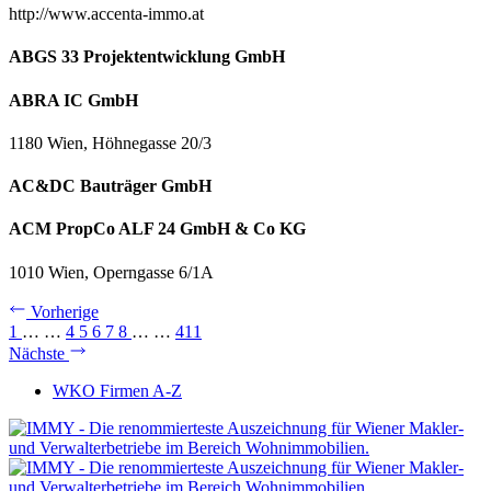
http://www.accenta-immo.at
ABGS 33 Projektentwicklung GmbH
ABRA IC GmbH
1180 Wien, Höhnegasse 20/3
AC&DC Bauträger GmbH
ACM PropCo ALF 24 GmbH & Co KG
1010 Wien, Operngasse 6/1A
Vorherige
1
…
…
4
5
6
7
8
…
…
411
Nächste
WKO Firmen A-Z