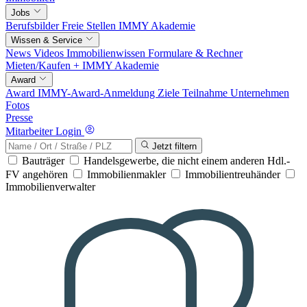
Jobs
Berufsbilder
Freie Stellen
IMMY Akademie
Wissen & Service
News
Videos
Immobilienwissen
Formulare & Rechner
Mieten/Kaufen +
IMMY Akademie
Award
Award
IMMY-Award-Anmeldung
Ziele
Teilnahme
Unternehmen
Fotos
Presse
Mitarbeiter Login
Jetzt filtern
Bauträger
Handelsgewerbe, die nicht einem anderen Hdl.-
FV angehören
Immobilienmakler
Immobilientreuhänder
Immobilienverwalter