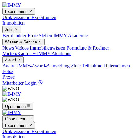
Expert:innen
Umkreissuche
Expert:innen
Immobilien
Jobs
Berufsbilder
Freie Stellen
IMMY Akademie
Wissen & Service
News
Videos
Immobilienwissen
Formulare & Rechner
Mieten/Kaufen +
IMMY Akademie
Award
Award
IMMY-Award-Anmeldung
Ziele
Teilnahme
Unternehmen
Fotos
Presse
Mitarbeiter Login
Open menu
Close menu
Expert:innen
Umkreissuche
Expert:innen
Immobilien