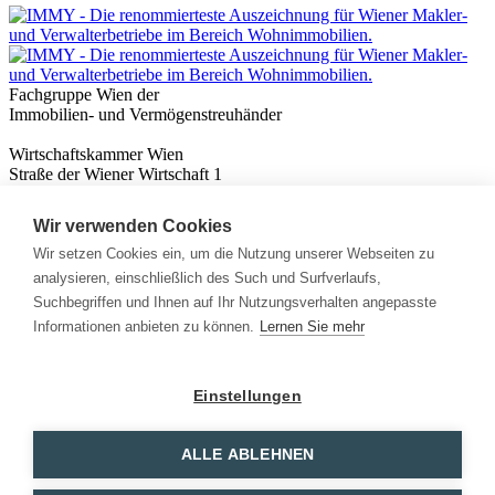
Fachgruppe Wien der
Immobilien- und Vermögenstreuhänder
Wirtschaftskammer Wien
Straße der Wiener Wirtschaft 1
1020 Wien
Wir verwenden Cookies
Nützliches
Immobilienwissen
Wir setzen Cookies ein, um die Nutzung unserer Webseiten zu
Formulare & Rechner
analysieren, einschließlich des Such und Surfverlaufs,
Expert:innen
Suchbegriffen und Ihnen auf Ihr Nutzungsverhalten angepasste
Informationen anbieten zu können.
Lernen Sie mehr
Info
News
Presse
Einstellungen
Rechtliches
Kontakt
Impressum
ALLE ABLEHNEN
Datenschutz