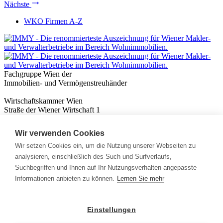
Nächste
WKO Firmen A-Z
Fachgruppe Wien der
Immobilien- und Vermögenstreuhänder
Wirtschaftskammer Wien
Straße der Wiener Wirtschaft 1
1020 Wien
Wir verwenden Cookies
Nützliches
Immobilienwissen
Wir setzen Cookies ein, um die Nutzung unserer Webseiten zu
Formulare & Rechner
analysieren, einschließlich des Such und Surfverlaufs,
Expert:innen
Suchbegriffen und Ihnen auf Ihr Nutzungsverhalten angepasste
Informationen anbieten zu können.
Lernen Sie mehr
Info
News
Presse
Einstellungen
Rechtliches