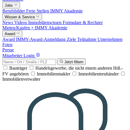
Jobs
Berufsbilder
Freie Stellen
IMMY Akademie
Wissen & Service
News
Videos
Immobilienwissen
Formulare & Rechner
Mieten/Kaufen +
IMMY Akademie
Award
Award
IMMY-Award-Anmeldung
Ziele
Teilnahme
Unternehmen
Fotos
Presse
Mitarbeiter Login
Jetzt filtern
Bauträger
Handelsgewerbe, die nicht einem anderen Hdl.-
FV angehören
Immobilienmakler
Immobilientreuhänder
Immobilienverwalter