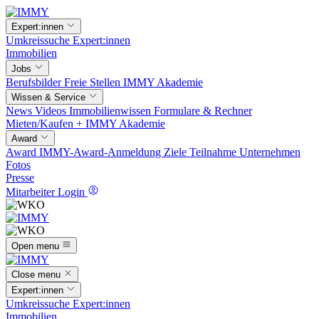
Expert:innen
Umkreissuche
Expert:innen
Immobilien
Jobs
Berufsbilder
Freie Stellen
IMMY Akademie
Wissen & Service
News
Videos
Immobilienwissen
Formulare & Rechner
Mieten/Kaufen +
IMMY Akademie
Award
Award
IMMY-Award-Anmeldung
Ziele
Teilnahme
Unternehmen
Fotos
Presse
Mitarbeiter Login
Open menu
Close menu
Expert:innen
Umkreissuche
Expert:innen
Immobilien