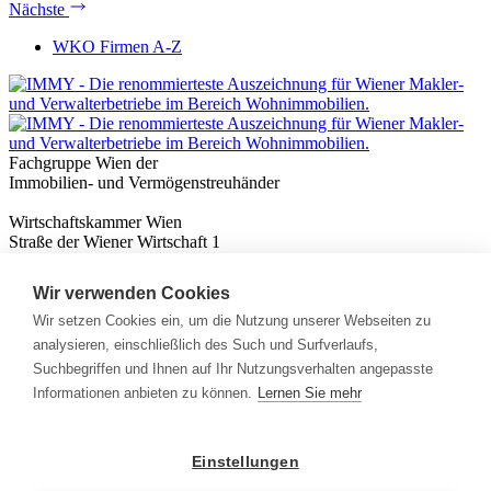
Nächste
WKO Firmen A-Z
Fachgruppe Wien der
Immobilien- und Vermögenstreuhänder
Wirtschaftskammer Wien
Straße der Wiener Wirtschaft 1
1020 Wien
Wir verwenden Cookies
Nützliches
Immobilienwissen
Wir setzen Cookies ein, um die Nutzung unserer Webseiten zu
Formulare & Rechner
analysieren, einschließlich des Such und Surfverlaufs,
Expert:innen
Suchbegriffen und Ihnen auf Ihr Nutzungsverhalten angepasste
Informationen anbieten zu können.
Lernen Sie mehr
Info
News
Presse
Einstellungen
Rechtliches