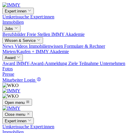
Expert:innen
Umkreissuche
Expert:innen
Immobilien
Jobs
Berufsbilder
Freie Stellen
IMMY Akademie
Wissen & Service
News
Videos
Immobilienwissen
Formulare & Rechner
Mieten/Kaufen +
IMMY Akademie
Award
Award
IMMY-Award-Anmeldung
Ziele
Teilnahme
Unternehmen
Fotos
Presse
Mitarbeiter Login
Open menu
Close menu
Expert:innen
Umkreissuche
Expert:innen
Immobilien