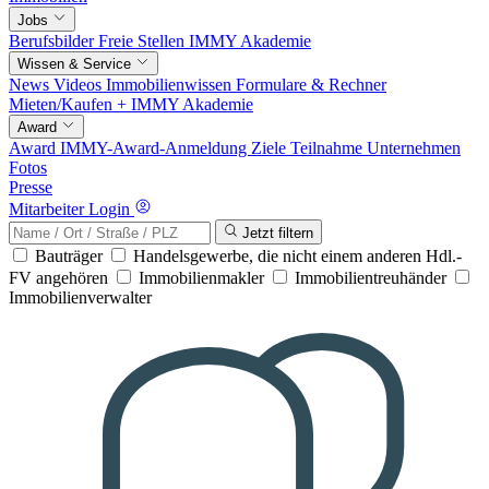
Jobs
Berufsbilder
Freie Stellen
IMMY Akademie
Wissen & Service
News
Videos
Immobilienwissen
Formulare & Rechner
Mieten/Kaufen +
IMMY Akademie
Award
Award
IMMY-Award-Anmeldung
Ziele
Teilnahme
Unternehmen
Fotos
Presse
Mitarbeiter Login
Jetzt filtern
Bauträger
Handelsgewerbe, die nicht einem anderen Hdl.-
FV angehören
Immobilienmakler
Immobilientreuhänder
Immobilienverwalter