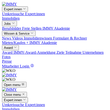
Expert:innen
Umkreissuche
Expert:innen
Immobilien
Jobs
Berufsbilder
Freie Stellen
IMMY Akademie
Wissen & Service
News
Videos
Immobilienwissen
Formulare & Rechner
Mieten/Kaufen +
IMMY Akademie
Award
Award
IMMY-Award-Anmeldung
Ziele
Teilnahme
Unternehmen
Fotos
Presse
Mitarbeiter Login
Open menu
Close menu
Expert:innen
Umkreissuche
Expert:innen
Immobilien