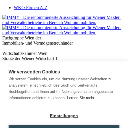
WKO Firmen A-Z
Fachgruppe Wien der
Immobilien- und Vermögenstreuhänder
Wirtschaftskammer Wien
Straße der Wiener Wirtschaft 1
1020 Wien
Wir verwenden Cookies
Nützliches
Immobilienwissen
Wir setzen Cookies ein, um die Nutzung unserer Webseiten zu
Formulare & Rechner
analysieren, einschließlich des Such und Surfverlaufs,
Expert:innen
Suchbegriffen und Ihnen auf Ihr Nutzungsverhalten angepasste
Informationen anbieten zu können.
Lernen Sie mehr
Info
News
Presse
Einstellungen
Rechtliches
Kontakt