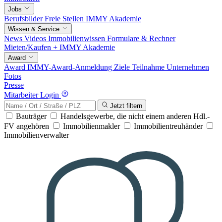
Jobs
Berufsbilder
Freie Stellen
IMMY Akademie
Wissen & Service
News
Videos
Immobilienwissen
Formulare & Rechner
Mieten/Kaufen +
IMMY Akademie
Award
Award
IMMY-Award-Anmeldung
Ziele
Teilnahme
Unternehmen
Fotos
Presse
Mitarbeiter Login
Jetzt filtern
Bauträger
Handelsgewerbe, die nicht einem anderen Hdl.-
FV angehören
Immobilienmakler
Immobilientreuhänder
Immobilienverwalter