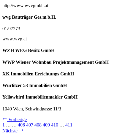
http://www.wvvgmbh.at
wvg Bauträger Ges.m.b.H.
01/97273
www.wvg.at
WZH WEG Besitz GmbH
WWP Wiener Wohnbau Projektmanagement GmbH
XK Immobilien Errichtungs GmbH
Wurlitzer 53 Immobilien GmbH
Yellowbird Immobilienmakler GmbH
1040 Wien, Schwindgasse 11/3
Vorherige
1
…
…
406
407
408
409
410
…
411
Nächste