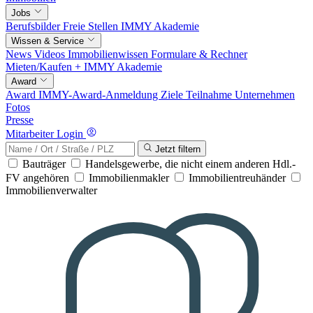
Jobs
Berufsbilder
Freie Stellen
IMMY Akademie
Wissen & Service
News
Videos
Immobilienwissen
Formulare & Rechner
Mieten/Kaufen +
IMMY Akademie
Award
Award
IMMY-Award-Anmeldung
Ziele
Teilnahme
Unternehmen
Fotos
Presse
Mitarbeiter Login
Jetzt filtern
Bauträger
Handelsgewerbe, die nicht einem anderen Hdl.-
FV angehören
Immobilienmakler
Immobilientreuhänder
Immobilienverwalter