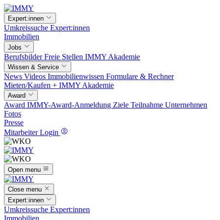
Expert:innen
Umkreissuche
Expert:innen
Immobilien
Jobs
Berufsbilder
Freie Stellen
IMMY Akademie
Wissen & Service
News
Videos
Immobilienwissen
Formulare & Rechner
Mieten/Kaufen +
IMMY Akademie
Award
Award
IMMY-Award-Anmeldung
Ziele
Teilnahme
Unternehmen
Fotos
Presse
Mitarbeiter Login
Open menu
Close menu
Expert:innen
Umkreissuche
Expert:innen
Immobilien