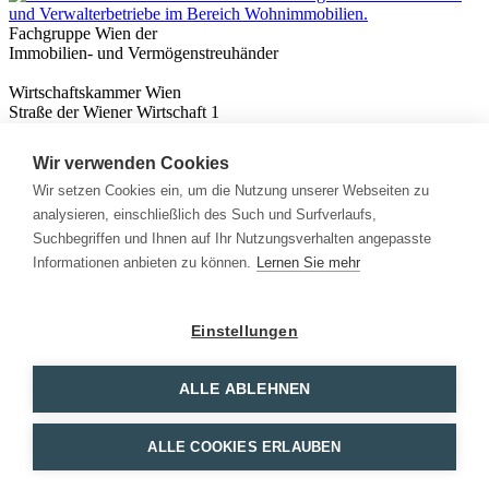
Fachgruppe Wien der
Immobilien- und Vermögenstreuhänder
Wirtschaftskammer Wien
Straße der Wiener Wirtschaft 1
1020 Wien
Wir verwenden Cookies
Nützliches
Immobilienwissen
Wir setzen Cookies ein, um die Nutzung unserer Webseiten zu
Formulare & Rechner
analysieren, einschließlich des Such und Surfverlaufs,
Expert:innen
Suchbegriffen und Ihnen auf Ihr Nutzungsverhalten angepasste
Informationen anbieten zu können.
Lernen Sie mehr
Info
News
Presse
Einstellungen
Rechtliches
Kontakt
Impressum
ALLE ABLEHNEN
Datenschutz
Mitglieder Login
ALLE COOKIES ERLAUBEN
Facebook
Instagram