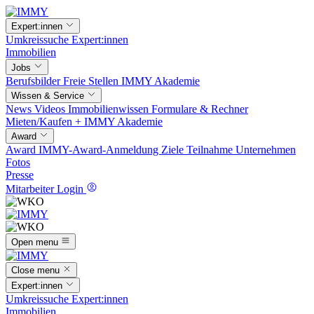
Expert:innen
Umkreissuche
Expert:innen
Immobilien
Jobs
Berufsbilder
Freie Stellen
IMMY Akademie
Wissen & Service
News
Videos
Immobilienwissen
Formulare & Rechner
Mieten/Kaufen +
IMMY Akademie
Award
Award
IMMY-Award-Anmeldung
Ziele
Teilnahme
Unternehmen
Fotos
Presse
Mitarbeiter Login
Open menu
Close menu
Expert:innen
Umkreissuche
Expert:innen
Immobilien