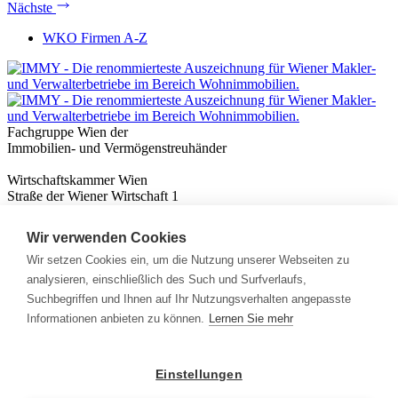
Nächste
WKO Firmen A-Z
Fachgruppe Wien der
Immobilien- und Vermögenstreuhänder
Wirtschaftskammer Wien
Straße der Wiener Wirtschaft 1
1020 Wien
Wir verwenden Cookies
Nützliches
Immobilienwissen
Wir setzen Cookies ein, um die Nutzung unserer Webseiten zu
Formulare & Rechner
analysieren, einschließlich des Such und Surfverlaufs,
Expert:innen
Suchbegriffen und Ihnen auf Ihr Nutzungsverhalten angepasste
Informationen anbieten zu können.
Lernen Sie mehr
Info
News
Presse
Einstellungen
Rechtliches