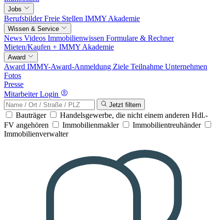
Jobs
Berufsbilder
Freie Stellen
IMMY Akademie
Wissen & Service
News
Videos
Immobilienwissen
Formulare & Rechner
Mieten/Kaufen +
IMMY Akademie
Award
Award
IMMY-Award-Anmeldung
Ziele
Teilnahme
Unternehmen
Fotos
Presse
Mitarbeiter Login
Jetzt filtern
Bauträger
Handelsgewerbe, die nicht einem anderen Hdl.-
FV angehören
Immobilienmakler
Immobilientreuhänder
Immobilienverwalter