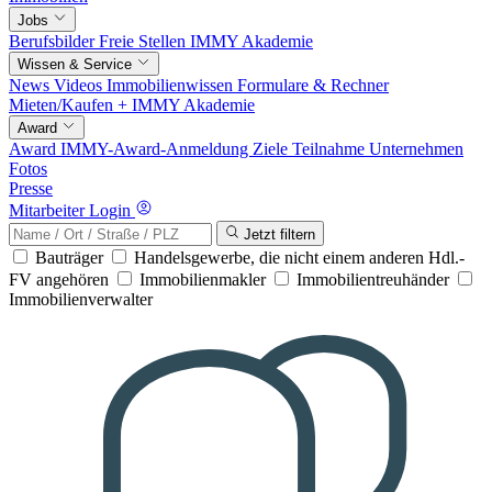
Jobs
Berufsbilder
Freie Stellen
IMMY Akademie
Wissen & Service
News
Videos
Immobilienwissen
Formulare & Rechner
Mieten/Kaufen +
IMMY Akademie
Award
Award
IMMY-Award-Anmeldung
Ziele
Teilnahme
Unternehmen
Fotos
Presse
Mitarbeiter Login
Jetzt filtern
Bauträger
Handelsgewerbe, die nicht einem anderen Hdl.-
FV angehören
Immobilienmakler
Immobilientreuhänder
Immobilienverwalter