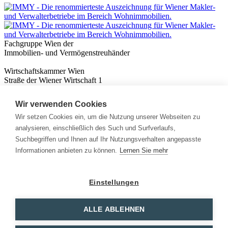
Fachgruppe Wien der
Immobilien- und Vermögenstreuhänder
Wirtschaftskammer Wien
Straße der Wiener Wirtschaft 1
1020 Wien
Wir verwenden Cookies
Nützliches
Immobilienwissen
Wir setzen Cookies ein, um die Nutzung unserer Webseiten zu
Formulare & Rechner
analysieren, einschließlich des Such und Surfverlaufs,
Expert:innen
Suchbegriffen und Ihnen auf Ihr Nutzungsverhalten angepasste
Informationen anbieten zu können.
Lernen Sie mehr
Info
News
Presse
Einstellungen
Rechtliches
Kontakt
Impressum
ALLE ABLEHNEN
Datenschutz