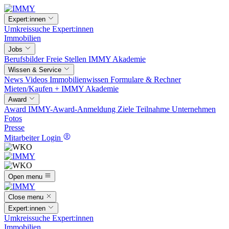
Expert:innen
Umkreissuche
Expert:innen
Immobilien
Jobs
Berufsbilder
Freie Stellen
IMMY Akademie
Wissen & Service
News
Videos
Immobilienwissen
Formulare & Rechner
Mieten/Kaufen +
IMMY Akademie
Award
Award
IMMY-Award-Anmeldung
Ziele
Teilnahme
Unternehmen
Fotos
Presse
Mitarbeiter Login
Open menu
Close menu
Expert:innen
Umkreissuche
Expert:innen
Immobilien