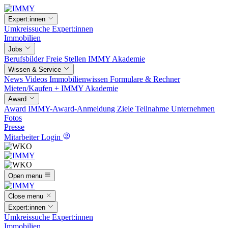
Expert:innen
Umkreissuche
Expert:innen
Immobilien
Jobs
Berufsbilder
Freie Stellen
IMMY Akademie
Wissen & Service
News
Videos
Immobilienwissen
Formulare & Rechner
Mieten/Kaufen +
IMMY Akademie
Award
Award
IMMY-Award-Anmeldung
Ziele
Teilnahme
Unternehmen
Fotos
Presse
Mitarbeiter Login
Open menu
Close menu
Expert:innen
Umkreissuche
Expert:innen
Immobilien