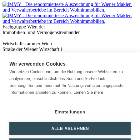
Fachgruppe Wien der
Immobilien- und Vermögenstreuhänder
Wirtschaftskammer Wien
Straße der Wiener Wirtschaft 1
1020 Wien
Wir verwenden Cookies
Nützliches
Immobilienwissen
Wir setzen Cookies ein, um die Nutzung unserer Webseiten zu
Formulare & Rechner
analysieren, einschließlich des Such und Surfverlaufs,
Expert:innen
Suchbegriffen und Ihnen auf Ihr Nutzungsverhalten angepasste
Informationen anbieten zu können.
Lernen Sie mehr
Info
News
Presse
Einstellungen
Rechtliches
Kontakt
Impressum
ALLE ABLEHNEN
Datenschutz