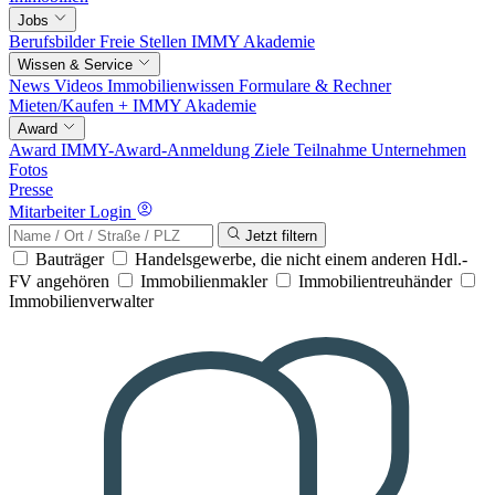
Jobs
Berufsbilder
Freie Stellen
IMMY Akademie
Wissen & Service
News
Videos
Immobilienwissen
Formulare & Rechner
Mieten/Kaufen +
IMMY Akademie
Award
Award
IMMY-Award-Anmeldung
Ziele
Teilnahme
Unternehmen
Fotos
Presse
Mitarbeiter Login
Jetzt filtern
Bauträger
Handelsgewerbe, die nicht einem anderen Hdl.-
FV angehören
Immobilienmakler
Immobilientreuhänder
Immobilienverwalter