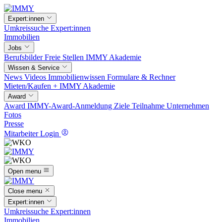
Expert:innen
Umkreissuche
Expert:innen
Immobilien
Jobs
Berufsbilder
Freie Stellen
IMMY Akademie
Wissen & Service
News
Videos
Immobilienwissen
Formulare & Rechner
Mieten/Kaufen +
IMMY Akademie
Award
Award
IMMY-Award-Anmeldung
Ziele
Teilnahme
Unternehmen
Fotos
Presse
Mitarbeiter Login
Open menu
Close menu
Expert:innen
Umkreissuche
Expert:innen
Immobilien