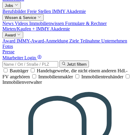
Jobs
Berufsbilder
Freie Stellen
IMMY Akademie
Wissen & Service
News
Videos
Immobilienwissen
Formulare & Rechner
Mieten/Kaufen +
IMMY Akademie
Award
Award
IMMY-Award-Anmeldung
Ziele
Teilnahme
Unternehmen
Fotos
Presse
Mitarbeiter Login
Jetzt filtern
Bauträger
Handelsgewerbe, die nicht einem anderen Hdl.-
FV angehören
Immobilienmakler
Immobilientreuhänder
Immobilienverwalter