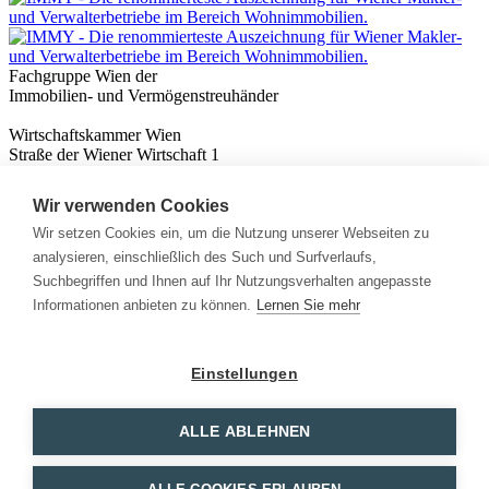
Fachgruppe Wien der
Immobilien- und Vermögenstreuhänder
Wirtschaftskammer Wien
Straße der Wiener Wirtschaft 1
1020 Wien
Wir verwenden Cookies
Nützliches
Immobilienwissen
Wir setzen Cookies ein, um die Nutzung unserer Webseiten zu
Formulare & Rechner
analysieren, einschließlich des Such und Surfverlaufs,
Expert:innen
Suchbegriffen und Ihnen auf Ihr Nutzungsverhalten angepasste
Informationen anbieten zu können.
Lernen Sie mehr
Info
News
Presse
Einstellungen
Rechtliches
Kontakt
Impressum
ALLE ABLEHNEN
Datenschutz
Mitglieder Login