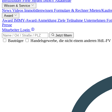
Berufsbilder
Freie Stellen
IMMY Akademie
Wissen & Service
News
Videos
Immobilienwissen
Formulare & Rechner
Mieten/Kaufe
Award
Award
IMMY-Award-Anmeldung
Ziele
Teilnahme
Unternehmen
Fot
Presse
Mitarbeiter Login
Jetzt filtern
Bauträger
Handelsgewerbe, die nicht einem anderen Hdl.-F