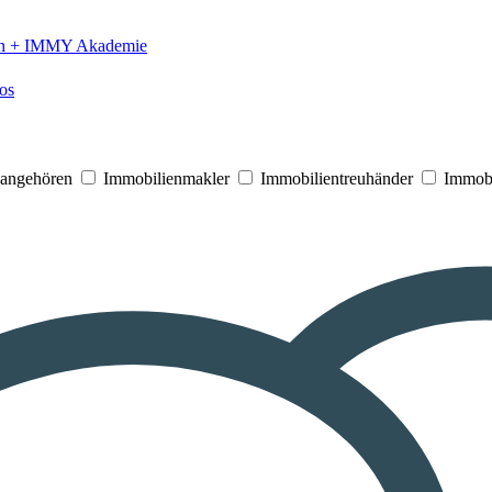
n +
IMMY Akademie
os
V angehören
Immobilienmakler
Immobilientreuhänder
Immobi