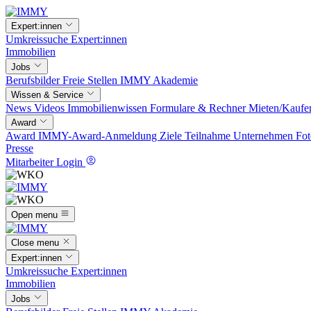
Expert:innen
Umkreissuche
Expert:innen
Immobilien
Jobs
Berufsbilder
Freie Stellen
IMMY Akademie
Wissen & Service
News
Videos
Immobilienwissen
Formulare & Rechner
Mieten/Kaufe
Award
Award
IMMY-Award-Anmeldung
Ziele
Teilnahme
Unternehmen
Fot
Presse
Mitarbeiter Login
Open menu
Close menu
Expert:innen
Umkreissuche
Expert:innen
Immobilien
Jobs