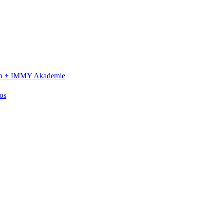
n +
IMMY Akademie
os