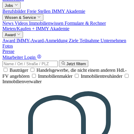
Jobs
Berufsbilder
Freie Stellen
IMMY Akademie
Wissen & Service
News
Videos
Immobilienwissen
Formulare & Rechner
Mieten/Kaufen +
IMMY Akademie
Award
Award
IMMY-Award-Anmeldung
Ziele
Teilnahme
Unternehmen
Fotos
Presse
Mitarbeiter Login
Jetzt filtern
Bauträger
Handelsgewerbe, die nicht einem anderen Hdl.-
FV angehören
Immobilienmakler
Immobilientreuhänder
Immobilienverwalter