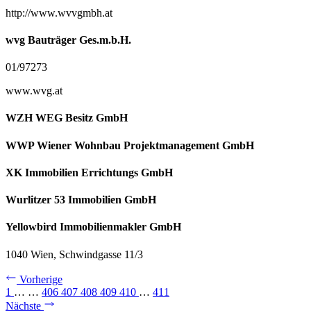
http://www.wvvgmbh.at
wvg Bauträger Ges.m.b.H.
01/97273
www.wvg.at
WZH WEG Besitz GmbH
WWP Wiener Wohnbau Projektmanagement GmbH
XK Immobilien Errichtungs GmbH
Wurlitzer 53 Immobilien GmbH
Yellowbird Immobilienmakler GmbH
1040 Wien, Schwindgasse 11/3
Vorherige
1
…
…
406
407
408
409
410
…
411
Nächste