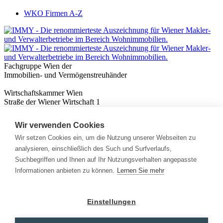
WKO Firmen A-Z
Fachgruppe Wien der
Immobilien- und Vermögenstreuhänder
Wirtschaftskammer Wien
Straße der Wiener Wirtschaft 1
1020 Wien
Wir verwenden Cookies
Nützliches
Immobilienwissen
Wir setzen Cookies ein, um die Nutzung unserer Webseiten zu
Formulare & Rechner
analysieren, einschließlich des Such und Surfverlaufs,
Expert:innen
Suchbegriffen und Ihnen auf Ihr Nutzungsverhalten angepasste
Informationen anbieten zu können.
Lernen Sie mehr
Info
News
Presse
Einstellungen
Rechtliches
Kontakt