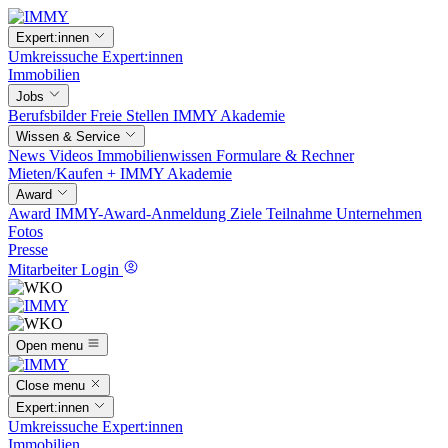
Expert:innen
Umkreissuche
Expert:innen
Immobilien
Jobs
Berufsbilder
Freie Stellen
IMMY Akademie
Wissen & Service
News
Videos
Immobilienwissen
Formulare & Rechner
Mieten/Kaufen +
IMMY Akademie
Award
Award
IMMY-Award-Anmeldung
Ziele
Teilnahme
Unternehmen
Fotos
Presse
Mitarbeiter Login
Open menu
Close menu
Expert:innen
Umkreissuche
Expert:innen
Immobilien