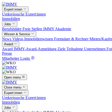
Expert:innen
Umkreissuche
Expert:innen
Immobilien
Jobs
Berufsbilder
Freie Stellen
IMMY Akademie
Wissen & Service
News
Videos
Immobilienwissen
Formulare & Rechner
Mieten/Kaufe
Award
Award
IMMY-Award-Anmeldung
Ziele
Teilnahme
Unternehmen
Fot
Presse
Mitarbeiter Login
Open menu
Close menu
Expert:innen
Umkreissuche
Expert:innen
Immobilien
Jobs