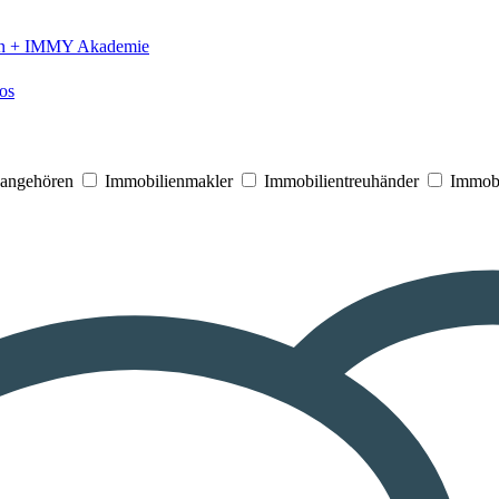
n +
IMMY Akademie
os
V angehören
Immobilienmakler
Immobilientreuhänder
Immobi