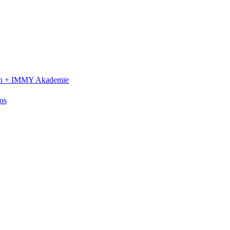
n +
IMMY Akademie
os