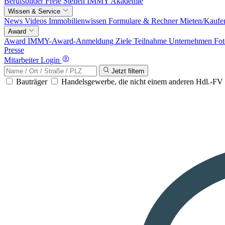
Berufsbilder
Freie Stellen
IMMY Akademie
Wissen & Service
News
Videos
Immobilienwissen
Formulare & Rechner
Mieten/Kaufe
Award
Award
IMMY-Award-Anmeldung
Ziele
Teilnahme
Unternehmen
Fot
Presse
Mitarbeiter Login
Jetzt filtern
Bauträger
Handelsgewerbe, die nicht einem anderen Hdl.-F