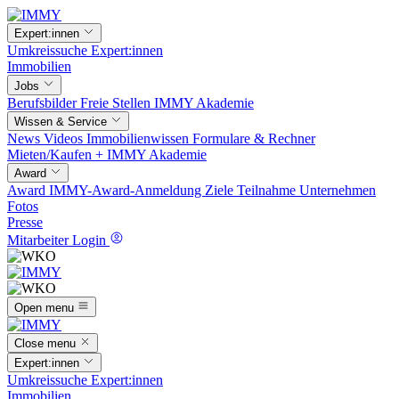
Expert:innen
Umkreissuche
Expert:innen
Immobilien
Jobs
Berufsbilder
Freie Stellen
IMMY Akademie
Wissen & Service
News
Videos
Immobilienwissen
Formulare & Rechner
Mieten/Kaufen +
IMMY Akademie
Award
Award
IMMY-Award-Anmeldung
Ziele
Teilnahme
Unternehmen
Fotos
Presse
Mitarbeiter Login
Open menu
Close menu
Expert:innen
Umkreissuche
Expert:innen
Immobilien