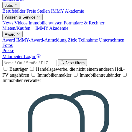
Jobs
Berufsbilder
Freie Stellen
IMMY Akademie
Wissen & Service
News
Videos
Immobilienwissen
Formulare & Rechner
Mieten/Kaufen +
IMMY Akademie
Award
Award
IMMY-Award-Anmeldung
Ziele
Teilnahme
Unternehmen
Fotos
Presse
Mitarbeiter Login
Jetzt filtern
Bauträger
Handelsgewerbe, die nicht einem anderen Hdl.-
FV angehören
Immobilienmakler
Immobilientreuhänder
Immobilienverwalter