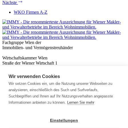
Nächste
WKO Firmen A-Z
Fachgruppe Wien der
Immobilien- und Vermögenstreuhänder
Wirtschaftskammer Wien
Straße der Wiener Wirtschaft 1
1020 Wien
Wir verwenden Cookies
Nützliches
Immobilienwissen
Wir setzen Cookies ein, um die Nutzung unserer Webseiten zu
Formulare & Rechner
analysieren, einschließlich des Such und Surfverlaufs,
Expert:innen
Suchbegriffen und Ihnen auf Ihr Nutzungsverhalten angepasste
Informationen anbieten zu können.
Lernen Sie mehr
Info
News
Presse
Einstellungen
Rechtliches