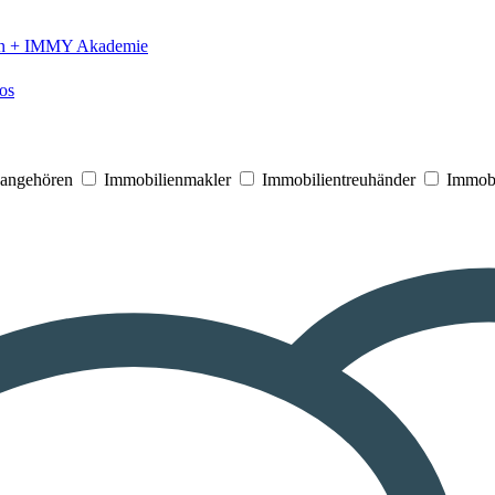
n +
IMMY Akademie
os
V angehören
Immobilienmakler
Immobilientreuhänder
Immobi