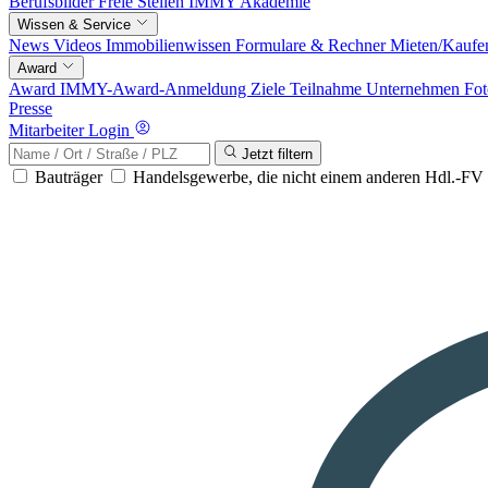
Berufsbilder
Freie Stellen
IMMY Akademie
Wissen & Service
News
Videos
Immobilienwissen
Formulare & Rechner
Mieten/Kaufe
Award
Award
IMMY-Award-Anmeldung
Ziele
Teilnahme
Unternehmen
Fot
Presse
Mitarbeiter Login
Jetzt filtern
Bauträger
Handelsgewerbe, die nicht einem anderen Hdl.-F