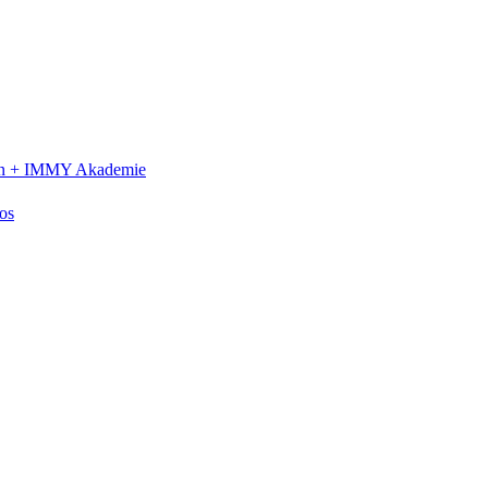
n +
IMMY Akademie
os