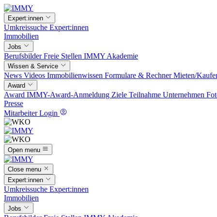
Expert:innen
Umkreissuche
Expert:innen
Immobilien
Jobs
Berufsbilder
Freie Stellen
IMMY Akademie
Wissen & Service
News
Videos
Immobilienwissen
Formulare & Rechner
Mieten/Kaufe
Award
Award
IMMY-Award-Anmeldung
Ziele
Teilnahme
Unternehmen
Fot
Presse
Mitarbeiter Login
Open menu
Close menu
Expert:innen
Umkreissuche
Expert:innen
Immobilien
Jobs