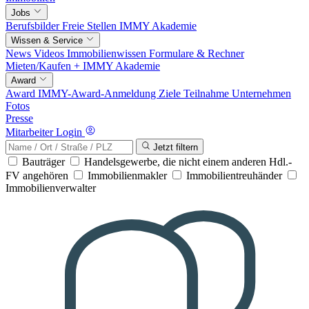
Jobs
Berufsbilder
Freie Stellen
IMMY Akademie
Wissen & Service
News
Videos
Immobilienwissen
Formulare & Rechner
Mieten/Kaufen +
IMMY Akademie
Award
Award
IMMY-Award-Anmeldung
Ziele
Teilnahme
Unternehmen
Fotos
Presse
Mitarbeiter Login
Jetzt filtern
Bauträger
Handelsgewerbe, die nicht einem anderen Hdl.-
FV angehören
Immobilienmakler
Immobilientreuhänder
Immobilienverwalter