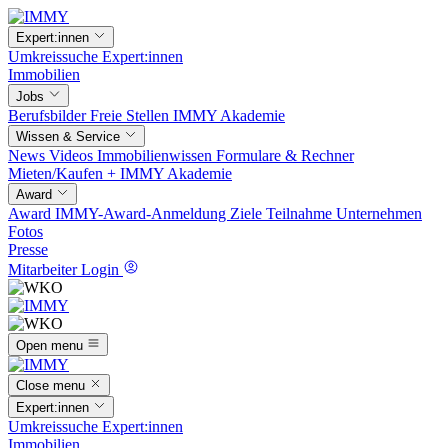
Expert:innen
Umkreissuche
Expert:innen
Immobilien
Jobs
Berufsbilder
Freie Stellen
IMMY Akademie
Wissen & Service
News
Videos
Immobilienwissen
Formulare & Rechner
Mieten/Kaufen +
IMMY Akademie
Award
Award
IMMY-Award-Anmeldung
Ziele
Teilnahme
Unternehmen
Fotos
Presse
Mitarbeiter Login
Open menu
Close menu
Expert:innen
Umkreissuche
Expert:innen
Immobilien