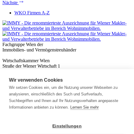
Nächste
WKO Firmen A-Z
Fachgruppe Wien der
Immobilien- und Vermögenstreuhänder
Wirtschaftskammer Wien
Straße der Wiener Wirtschaft 1
1020 Wien
Wir verwenden Cookies
Nützliches
Immobilienwissen
Wir setzen Cookies ein, um die Nutzung unserer Webseiten zu
Formulare & Rechner
analysieren, einschließlich des Such und Surfverlaufs,
Expert:innen
Suchbegriffen und Ihnen auf Ihr Nutzungsverhalten angepasste
Informationen anbieten zu können.
Lernen Sie mehr
Info
News
Presse
Einstellungen
Rechtliches