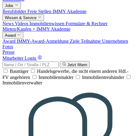
Jobs
Berufsbilder
Freie Stellen
IMMY Akademie
Wissen & Service
News
Videos
Immobilienwissen
Formulare & Rechner
Mieten/Kaufen +
IMMY Akademie
Award
Award
IMMY-Award-Anmeldung
Ziele
Teilnahme
Unternehmen
Fotos
Presse
Mitarbeiter Login
Jetzt filtern
Bauträger
Handelsgewerbe, die nicht einem anderen Hdl.-
FV angehören
Immobilienmakler
Immobilientreuhänder
Immobilienverwalter