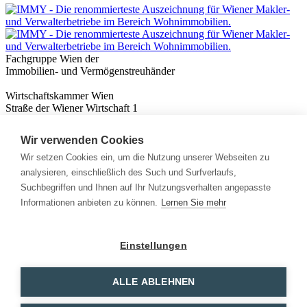
Fachgruppe Wien der
Immobilien- und Vermögenstreuhänder
Wirtschaftskammer Wien
Straße der Wiener Wirtschaft 1
1020 Wien
Wir verwenden Cookies
Nützliches
Immobilienwissen
Wir setzen Cookies ein, um die Nutzung unserer Webseiten zu
Formulare & Rechner
analysieren, einschließlich des Such und Surfverlaufs,
Expert:innen
Suchbegriffen und Ihnen auf Ihr Nutzungsverhalten angepasste
Informationen anbieten zu können.
Lernen Sie mehr
Info
News
Presse
Einstellungen
Rechtliches
Kontakt
Impressum
ALLE ABLEHNEN
Datenschutz