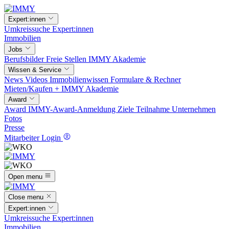
Expert:innen
Umkreissuche
Expert:innen
Immobilien
Jobs
Berufsbilder
Freie Stellen
IMMY Akademie
Wissen & Service
News
Videos
Immobilienwissen
Formulare & Rechner
Mieten/Kaufen +
IMMY Akademie
Award
Award
IMMY-Award-Anmeldung
Ziele
Teilnahme
Unternehmen
Fotos
Presse
Mitarbeiter Login
Open menu
Close menu
Expert:innen
Umkreissuche
Expert:innen
Immobilien