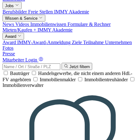
Jobs
Berufsbilder
Freie Stellen
IMMY Akademie
Wissen & Service
News
Videos
Immobilienwissen
Formulare & Rechner
Mieten/Kaufen +
IMMY Akademie
Award
Award
IMMY-Award-Anmeldung
Ziele
Teilnahme
Unternehmen
Fotos
Presse
Mitarbeiter Login
Jetzt filtern
Bauträger
Handelsgewerbe, die nicht einem anderen Hdl.-
FV angehören
Immobilienmakler
Immobilientreuhänder
Immobilienverwalter