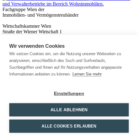
Fachgruppe Wien der
Immobilien- und Vermögenstreuhänder
Wirtschaftskammer Wien
Straße der Wiener Wirtschaft 1
1020 Wien
Wir verwenden Cookies
Nützliches
Immobilienwissen
Wir setzen Cookies ein, um die Nutzung unserer Webseiten zu
Formulare & Rechner
analysieren, einschließlich des Such und Surfverlaufs,
Expert:innen
Suchbegriffen und Ihnen auf Ihr Nutzungsverhalten angepasste
Informationen anbieten zu können.
Lernen Sie mehr
Info
News
Presse
Einstellungen
Rechtliches
Kontakt
Impressum
ALLE ABLEHNEN
Datenschutz
Mitglieder Login
ALLE COOKIES ERLAUBEN
Facebook
Instagram