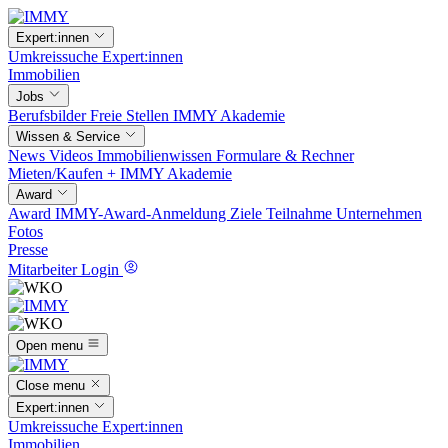
Expert:innen
Umkreissuche
Expert:innen
Immobilien
Jobs
Berufsbilder
Freie Stellen
IMMY Akademie
Wissen & Service
News
Videos
Immobilienwissen
Formulare & Rechner
Mieten/Kaufen +
IMMY Akademie
Award
Award
IMMY-Award-Anmeldung
Ziele
Teilnahme
Unternehmen
Fotos
Presse
Mitarbeiter Login
Open menu
Close menu
Expert:innen
Umkreissuche
Expert:innen
Immobilien