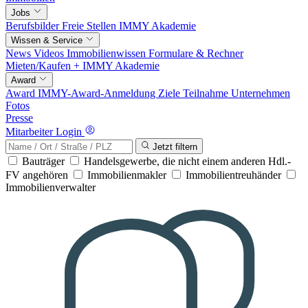
Jobs
Berufsbilder
Freie Stellen
IMMY Akademie
Wissen & Service
News
Videos
Immobilienwissen
Formulare & Rechner
Mieten/Kaufen +
IMMY Akademie
Award
Award
IMMY-Award-Anmeldung
Ziele
Teilnahme
Unternehmen
Fotos
Presse
Mitarbeiter Login
Jetzt filtern
Bauträger
Handelsgewerbe, die nicht einem anderen Hdl.-
FV angehören
Immobilienmakler
Immobilientreuhänder
Immobilienverwalter