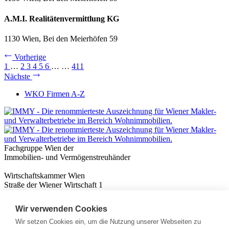
A.M.I. Realitätenvermittlung KG
1130 Wien, Bei den Meierhöfen 59
Vorherige
1
…
2
3
4
5
6
…
…
411
Nächste
WKO Firmen A-Z
Fachgruppe Wien der
Immobilien- und Vermögenstreuhänder
Wirtschaftskammer Wien
Straße der Wiener Wirtschaft 1
1020 Wien
Wir verwenden Cookies
Nützliches
Immobilienwissen
Wir setzen Cookies ein, um die Nutzung unserer Webseiten zu