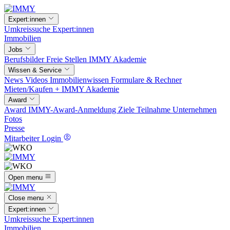
Expert:innen
Umkreissuche
Expert:innen
Immobilien
Jobs
Berufsbilder
Freie Stellen
IMMY Akademie
Wissen & Service
News
Videos
Immobilienwissen
Formulare & Rechner
Mieten/Kaufen +
IMMY Akademie
Award
Award
IMMY-Award-Anmeldung
Ziele
Teilnahme
Unternehmen
Fotos
Presse
Mitarbeiter Login
Open menu
Close menu
Expert:innen
Umkreissuche
Expert:innen
Immobilien