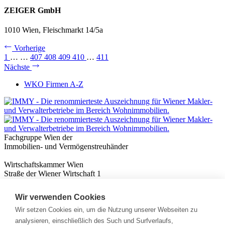
ZEIGER GmbH
1010 Wien, Fleischmarkt 14/5a
Vorherige
1
…
…
407
408
409
410
…
411
Nächste
WKO Firmen A-Z
Fachgruppe Wien der
Immobilien- und Vermögenstreuhänder
Wirtschaftskammer Wien
Straße der Wiener Wirtschaft 1
1020 Wien
Wir verwenden Cookies
Nützliches
Immobilienwissen
Wir setzen Cookies ein, um die Nutzung unserer Webseiten zu
Formulare & Rechner
analysieren, einschließlich des Such und Surfverlaufs,