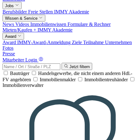
Jobs
Berufsbilder
Freie Stellen
IMMY Akademie
Wissen & Service
News
Videos
Immobilienwissen
Formulare & Rechner
Mieten/Kaufen +
IMMY Akademie
Award
Award
IMMY-Award-Anmeldung
Ziele
Teilnahme
Unternehmen
Fotos
Presse
Mitarbeiter Login
Jetzt filtern
Bauträger
Handelsgewerbe, die nicht einem anderen Hdl.-
FV angehören
Immobilienmakler
Immobilientreuhänder
Immobilienverwalter