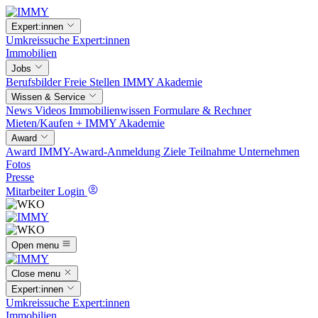
Expert:innen
Umkreissuche
Expert:innen
Immobilien
Jobs
Berufsbilder
Freie Stellen
IMMY Akademie
Wissen & Service
News
Videos
Immobilienwissen
Formulare & Rechner
Mieten/Kaufen +
IMMY Akademie
Award
Award
IMMY-Award-Anmeldung
Ziele
Teilnahme
Unternehmen
Fotos
Presse
Mitarbeiter Login
Open menu
Close menu
Expert:innen
Umkreissuche
Expert:innen
Immobilien