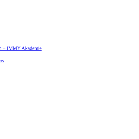
n +
IMMY Akademie
os