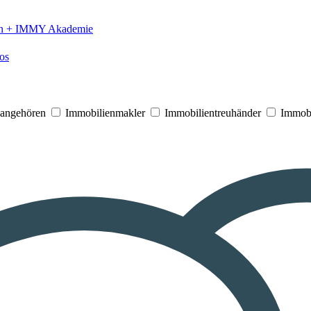
n +
IMMY Akademie
os
V angehören
Immobilienmakler
Immobilientreuhänder
Immobi