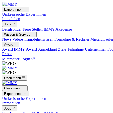
Expert:innen
Umkreissuche
Expert:innen
Immobilien
Jobs
Berufsbilder
Freie Stellen
IMMY Akademie
Wissen & Service
News
Videos
Immobilienwissen
Formulare & Rechner
Mieten/Kaufe
Award
Award
IMMY-Award-Anmeldung
Ziele
Teilnahme
Unternehmen
Fot
Presse
Mitarbeiter Login
Open menu
Close menu
Expert:innen
Umkreissuche
Expert:innen
Immobilien
Jobs