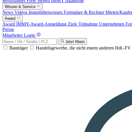
Berufsbilder
Freie Stellen
IMMY Akademie
Wissen & Service
News
Videos
Immobilienwissen
Formulare & Rechner
Mieten/Kaufe
Award
Award
IMMY-Award-Anmeldung
Ziele
Teilnahme
Unternehmen
Fot
Presse
Mitarbeiter Login
Jetzt filtern
Bauträger
Handelsgewerbe, die nicht einem anderen Hdl.-F