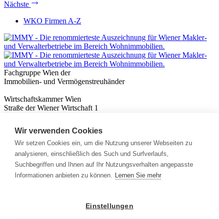
Nächste
WKO Firmen A-Z
Fachgruppe Wien der
Immobilien- und Vermögenstreuhänder
Wirtschaftskammer Wien
Straße der Wiener Wirtschaft 1
1020 Wien
Wir verwenden Cookies
Nützliches
Immobilienwissen
Wir setzen Cookies ein, um die Nutzung unserer Webseiten zu
Formulare & Rechner
analysieren, einschließlich des Such und Surfverlaufs,
Expert:innen
Suchbegriffen und Ihnen auf Ihr Nutzungsverhalten angepasste
Informationen anbieten zu können.
Lernen Sie mehr
Info
News
Presse
Einstellungen
Rechtliches