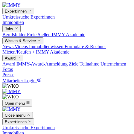
Expert:innen
Umkreissuche
Expert:innen
Immobilien
Jobs
Berufsbilder
Freie Stellen
IMMY Akademie
Wissen & Service
News
Videos
Immobilienwissen
Formulare & Rechner
Mieten/Kaufen +
IMMY Akademie
Award
Award
IMMY-Award-Anmeldung
Ziele
Teilnahme
Unternehmen
Fotos
Presse
Mitarbeiter Login
Open menu
Close menu
Expert:innen
Umkreissuche
Expert:innen
Immobilien