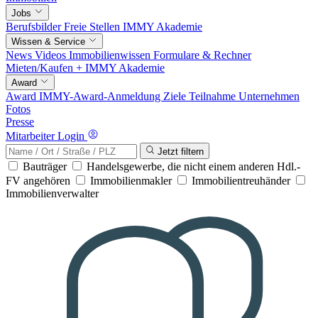
Jobs
Berufsbilder
Freie Stellen
IMMY Akademie
Wissen & Service
News
Videos
Immobilienwissen
Formulare & Rechner
Mieten/Kaufen +
IMMY Akademie
Award
Award
IMMY-Award-Anmeldung
Ziele
Teilnahme
Unternehmen
Fotos
Presse
Mitarbeiter Login
Jetzt filtern
Bauträger
Handelsgewerbe, die nicht einem anderen Hdl.-
FV angehören
Immobilienmakler
Immobilientreuhänder
Immobilienverwalter