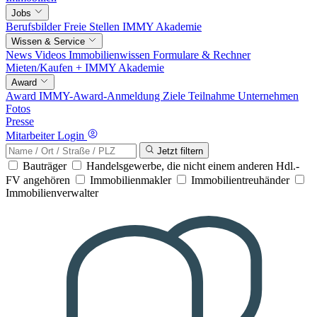
Jobs
Berufsbilder
Freie Stellen
IMMY Akademie
Wissen & Service
News
Videos
Immobilienwissen
Formulare & Rechner
Mieten/Kaufen +
IMMY Akademie
Award
Award
IMMY-Award-Anmeldung
Ziele
Teilnahme
Unternehmen
Fotos
Presse
Mitarbeiter Login
Jetzt filtern
Bauträger
Handelsgewerbe, die nicht einem anderen Hdl.-
FV angehören
Immobilienmakler
Immobilientreuhänder
Immobilienverwalter