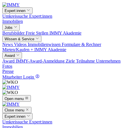
Expert:innen
Umkreissuche
Expert:innen
Immobilien
Jobs
Berufsbilder
Freie Stellen
IMMY Akademie
Wissen & Service
News
Videos
Immobilienwissen
Formulare & Rechner
Mieten/Kaufen +
IMMY Akademie
Award
Award
IMMY-Award-Anmeldung
Ziele
Teilnahme
Unternehmen
Fotos
Presse
Mitarbeiter Login
Open menu
Close menu
Expert:innen
Umkreissuche
Expert:innen
Immobilien