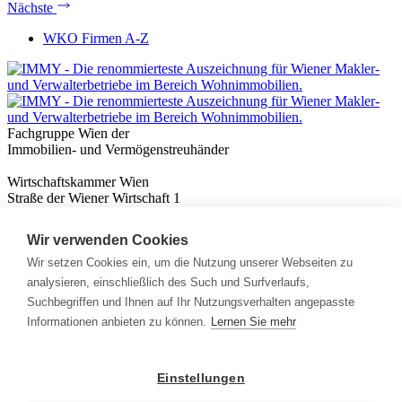
Nächste
WKO Firmen A-Z
Fachgruppe Wien der
Immobilien- und Vermögenstreuhänder
Wirtschaftskammer Wien
Straße der Wiener Wirtschaft 1
1020 Wien
Wir verwenden Cookies
Nützliches
Immobilienwissen
Wir setzen Cookies ein, um die Nutzung unserer Webseiten zu
Formulare & Rechner
analysieren, einschließlich des Such und Surfverlaufs,
Expert:innen
Suchbegriffen und Ihnen auf Ihr Nutzungsverhalten angepasste
Informationen anbieten zu können.
Lernen Sie mehr
Info
News
Presse
Einstellungen
Rechtliches