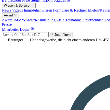
Berufsbilder
Freie Stellen
IMMY Akademie
Wissen & Service
News
Videos
Immobilienwissen
Formulare & Rechner
Mieten/Kaufe
Award
Award
IMMY-Award-Anmeldung
Ziele
Teilnahme
Unternehmen
Fot
Presse
Mitarbeiter Login
Jetzt filtern
Bauträger
Handelsgewerbe, die nicht einem anderen Hdl.-F