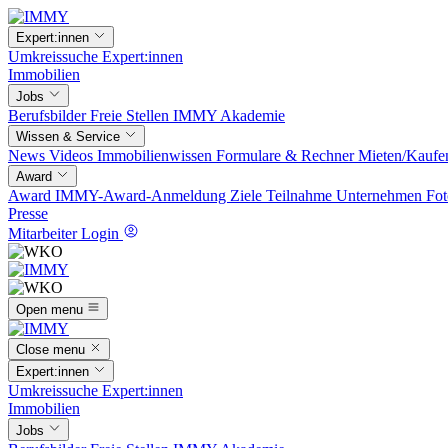
Expert:innen
Umkreissuche
Expert:innen
Immobilien
Jobs
Berufsbilder
Freie Stellen
IMMY Akademie
Wissen & Service
News
Videos
Immobilienwissen
Formulare & Rechner
Mieten/Kaufe
Award
Award
IMMY-Award-Anmeldung
Ziele
Teilnahme
Unternehmen
Fot
Presse
Mitarbeiter Login
Open menu
Close menu
Expert:innen
Umkreissuche
Expert:innen
Immobilien
Jobs