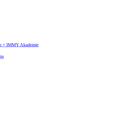
n +
IMMY Akademie
os