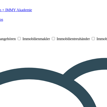
n +
IMMY Akademie
os
V angehören
Immobilienmakler
Immobilientreuhänder
Immobi