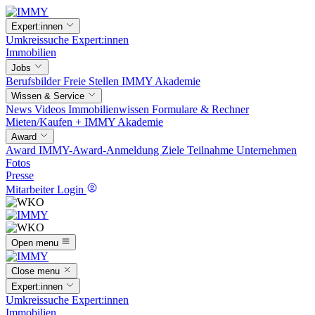
Expert:innen
Umkreissuche
Expert:innen
Immobilien
Jobs
Berufsbilder
Freie Stellen
IMMY Akademie
Wissen & Service
News
Videos
Immobilienwissen
Formulare & Rechner
Mieten/Kaufen +
IMMY Akademie
Award
Award
IMMY-Award-Anmeldung
Ziele
Teilnahme
Unternehmen
Fotos
Presse
Mitarbeiter Login
Open menu
Close menu
Expert:innen
Umkreissuche
Expert:innen
Immobilien