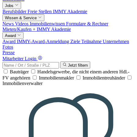
Jobs
Berufsbilder
Freie Stellen
IMMY Akademie
Wissen & Service
News
Videos
Immobilienwissen
Formulare & Rechner
Mieten/Kaufen +
IMMY Akademie
Award
Award
IMMY-Award-Anmeldung
Ziele
Teilnahme
Unternehmen
Fotos
Presse
Mitarbeiter Login
Jetzt filtern
Bauträger
Handelsgewerbe, die nicht einem anderen Hdl.-
FV angehören
Immobilienmakler
Immobilientreuhänder
Immobilienverwalter