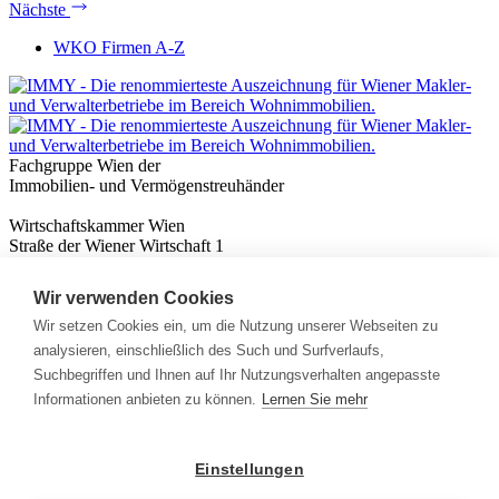
Nächste
WKO Firmen A-Z
Fachgruppe Wien der
Immobilien- und Vermögenstreuhänder
Wirtschaftskammer Wien
Straße der Wiener Wirtschaft 1
1020 Wien
Wir verwenden Cookies
Nützliches
Immobilienwissen
Wir setzen Cookies ein, um die Nutzung unserer Webseiten zu
Formulare & Rechner
analysieren, einschließlich des Such und Surfverlaufs,
Expert:innen
Suchbegriffen und Ihnen auf Ihr Nutzungsverhalten angepasste
Informationen anbieten zu können.
Lernen Sie mehr
Info
News
Presse
Einstellungen
Rechtliches