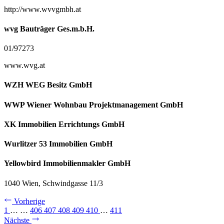
http://www.wvvgmbh.at
wvg Bauträger Ges.m.b.H.
01/97273
www.wvg.at
WZH WEG Besitz GmbH
WWP Wiener Wohnbau Projektmanagement GmbH
XK Immobilien Errichtungs GmbH
Wurlitzer 53 Immobilien GmbH
Yellowbird Immobilienmakler GmbH
1040 Wien, Schwindgasse 11/3
Vorherige
1
…
…
406
407
408
409
410
…
411
Nächste