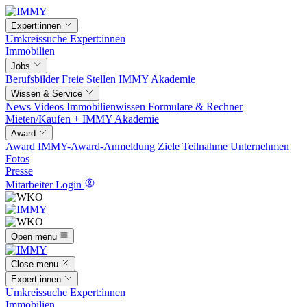
Expert:innen
Umkreissuche
Expert:innen
Immobilien
Jobs
Berufsbilder
Freie Stellen
IMMY Akademie
Wissen & Service
News
Videos
Immobilienwissen
Formulare & Rechner
Mieten/Kaufen +
IMMY Akademie
Award
Award
IMMY-Award-Anmeldung
Ziele
Teilnahme
Unternehmen
Fotos
Presse
Mitarbeiter Login
Open menu
Close menu
Expert:innen
Umkreissuche
Expert:innen
Immobilien