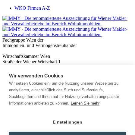
WKO Firmen A-Z
Fachgruppe Wien der
Immobilien- und Vermögenstreuhänder
Wirtschaftskammer Wien
Straße der Wiener Wirtschaft 1
1020 Wien
Wir verwenden Cookies
Nützliches
Immobilienwissen
Wir setzen Cookies ein, um die Nutzung unserer Webseiten zu
Formulare & Rechner
analysieren, einschließlich des Such und Surfverlaufs,
Expert:innen
Suchbegriffen und Ihnen auf Ihr Nutzungsverhalten angepasste
Informationen anbieten zu können.
Lernen Sie mehr
Info
News
Presse
Einstellungen
Rechtliches
Kontakt