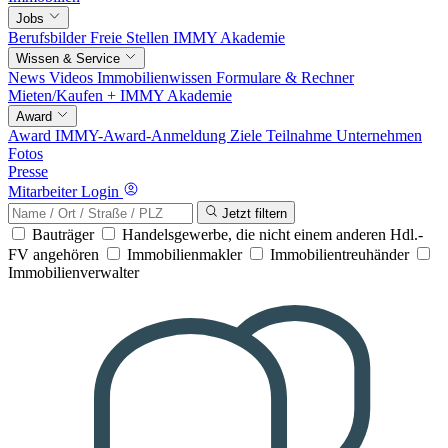
Jobs
Berufsbilder
Freie Stellen
IMMY Akademie
Wissen & Service
News
Videos
Immobilienwissen
Formulare & Rechner
Mieten/Kaufen +
IMMY Akademie
Award
Award
IMMY-Award-Anmeldung
Ziele
Teilnahme
Unternehmen
Fotos
Presse
Mitarbeiter Login
Jetzt filtern
Bauträger
Handelsgewerbe, die nicht einem anderen Hdl.-
FV angehören
Immobilienmakler
Immobilientreuhänder
Immobilienverwalter