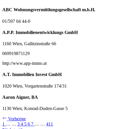
ABC Wohnungsvermittlungsgesellschaft m.b.H.
01/597 04 44-0
A.P.P. Immobilienentwicklungs GmbH
1160 Wien, Gallitzinstraße 66
069919871129
http://www.app-immo.at
A.T. Immobilien Invest GmbH
1020 Wien, Vorgartenstraße 174/31
Aaron Aigner, BA
1130 Wien, Konrad-Duden-Gasse 5
Vorherige
1
…
…
3
4
5
6
7
…
…
411