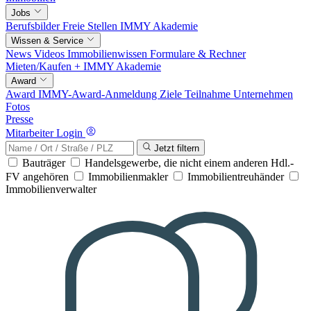
Jobs
Berufsbilder
Freie Stellen
IMMY Akademie
Wissen & Service
News
Videos
Immobilienwissen
Formulare & Rechner
Mieten/Kaufen +
IMMY Akademie
Award
Award
IMMY-Award-Anmeldung
Ziele
Teilnahme
Unternehmen
Fotos
Presse
Mitarbeiter Login
Jetzt filtern
Bauträger
Handelsgewerbe, die nicht einem anderen Hdl.-
FV angehören
Immobilienmakler
Immobilientreuhänder
Immobilienverwalter