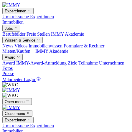
Expert:innen
Umkreissuche
Expert:innen
Immobilien
Jobs
Berufsbilder
Freie Stellen
IMMY Akademie
Wissen & Service
News
Videos
Immobilienwissen
Formulare & Rechner
Mieten/Kaufen +
IMMY Akademie
Award
Award
IMMY-Award-Anmeldung
Ziele
Teilnahme
Unternehmen
Fotos
Presse
Mitarbeiter Login
Open menu
Close menu
Expert:innen
Umkreissuche
Expert:innen
Immobilien