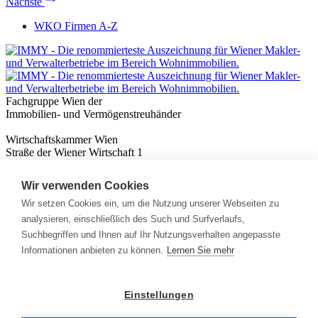
Nächste
WKO Firmen A-Z
Fachgruppe Wien der
Immobilien- und Vermögenstreuhänder
Wirtschaftskammer Wien
Straße der Wiener Wirtschaft 1
1020 Wien
Wir verwenden Cookies
Nützliches
Immobilienwissen
Wir setzen Cookies ein, um die Nutzung unserer Webseiten zu
Formulare & Rechner
analysieren, einschließlich des Such und Surfverlaufs,
Expert:innen
Suchbegriffen und Ihnen auf Ihr Nutzungsverhalten angepasste
Informationen anbieten zu können.
Lernen Sie mehr
Info
News
Presse
Einstellungen
Rechtliches
Kontakt