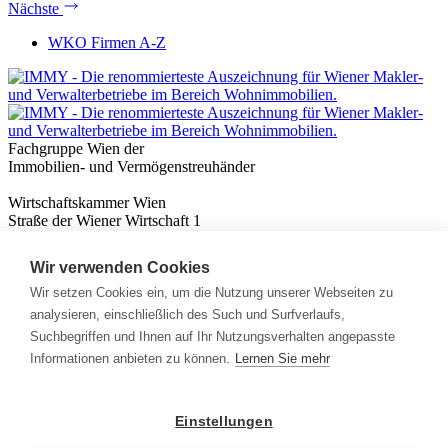
Nächste
WKO Firmen A-Z
Fachgruppe Wien der
Immobilien- und Vermögenstreuhänder
Wirtschaftskammer Wien
Straße der Wiener Wirtschaft 1
1020 Wien
Wir verwenden Cookies
Nützliches
Immobilienwissen
Wir setzen Cookies ein, um die Nutzung unserer Webseiten zu
Formulare & Rechner
analysieren, einschließlich des Such und Surfverlaufs,
Expert:innen
Suchbegriffen und Ihnen auf Ihr Nutzungsverhalten angepasste
Informationen anbieten zu können.
Lernen Sie mehr
Info
News
Presse
Einstellungen
Rechtliches