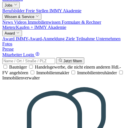
Jobs
Berufsbilder
Freie Stellen
IMMY Akademie
Wissen & Service
News
Videos
Immobilienwissen
Formulare & Rechner
Mieten/Kaufen +
IMMY Akademie
Award
Award
IMMY-Award-Anmeldung
Ziele
Teilnahme
Unternehmen
Fotos
Presse
Mitarbeiter Login
Jetzt filtern
Bauträger
Handelsgewerbe, die nicht einem anderen Hdl.-
FV angehören
Immobilienmakler
Immobilientreuhänder
Immobilienverwalter