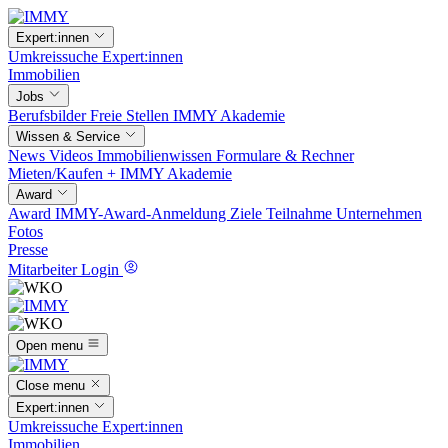
Expert:innen
Umkreissuche
Expert:innen
Immobilien
Jobs
Berufsbilder
Freie Stellen
IMMY Akademie
Wissen & Service
News
Videos
Immobilienwissen
Formulare & Rechner
Mieten/Kaufen +
IMMY Akademie
Award
Award
IMMY-Award-Anmeldung
Ziele
Teilnahme
Unternehmen
Fotos
Presse
Mitarbeiter Login
Open menu
Close menu
Expert:innen
Umkreissuche
Expert:innen
Immobilien