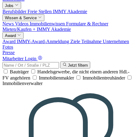
Jobs
Berufsbilder
Freie Stellen
IMMY Akademie
Wissen & Service
News
Videos
Immobilienwissen
Formulare & Rechner
Mieten/Kaufen +
IMMY Akademie
Award
Award
IMMY-Award-Anmeldung
Ziele
Teilnahme
Unternehmen
Fotos
Presse
Mitarbeiter Login
Jetzt filtern
Bauträger
Handelsgewerbe, die nicht einem anderen Hdl.-
FV angehören
Immobilienmakler
Immobilientreuhänder
Immobilienverwalter