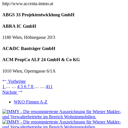
http://www.accenta-immo.at
ABGS 33 Projektentwicklung GmbH
ABRA IC GmbH
1180 Wien, Höhnegasse 20/3
AC&DC Bauträger GmbH
ACM PropCo ALF 24 GmbH & Co KG
1010 Wien, Operngasse 6/1A
Vorherige
1
…
…
4
5
6
7
8
…
…
411
Nächste
WKO Firmen A-Z