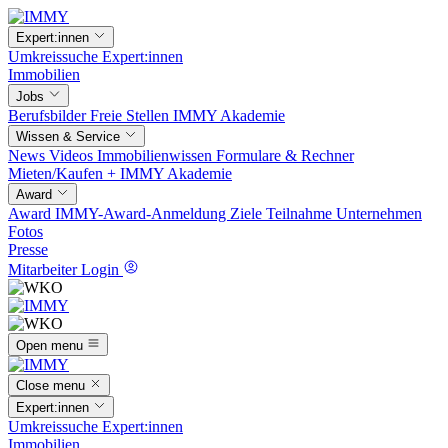
Expert:innen
Umkreissuche
Expert:innen
Immobilien
Jobs
Berufsbilder
Freie Stellen
IMMY Akademie
Wissen & Service
News
Videos
Immobilienwissen
Formulare & Rechner
Mieten/Kaufen +
IMMY Akademie
Award
Award
IMMY-Award-Anmeldung
Ziele
Teilnahme
Unternehmen
Fotos
Presse
Mitarbeiter Login
Open menu
Close menu
Expert:innen
Umkreissuche
Expert:innen
Immobilien