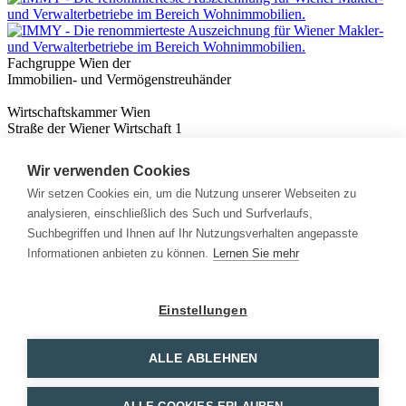
Fachgruppe Wien der
Immobilien- und Vermögenstreuhänder
Wirtschaftskammer Wien
Straße der Wiener Wirtschaft 1
1020 Wien
Wir verwenden Cookies
Nützliches
Immobilienwissen
Wir setzen Cookies ein, um die Nutzung unserer Webseiten zu
Formulare & Rechner
analysieren, einschließlich des Such und Surfverlaufs,
Expert:innen
Suchbegriffen und Ihnen auf Ihr Nutzungsverhalten angepasste
Informationen anbieten zu können.
Lernen Sie mehr
Info
News
Presse
Einstellungen
Rechtliches
Kontakt
Impressum
ALLE ABLEHNEN
Datenschutz
Mitglieder Login