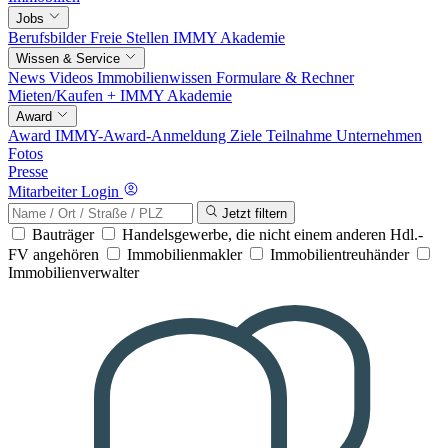
Jobs
Berufsbilder
Freie Stellen
IMMY Akademie
Wissen & Service
News
Videos
Immobilienwissen
Formulare & Rechner
Mieten/Kaufen +
IMMY Akademie
Award
Award
IMMY-Award-Anmeldung
Ziele
Teilnahme
Unternehmen
Fotos
Presse
Mitarbeiter Login
Jetzt filtern
Bauträger
Handelsgewerbe, die nicht einem anderen Hdl.-
FV angehören
Immobilienmakler
Immobilientreuhänder
Immobilienverwalter