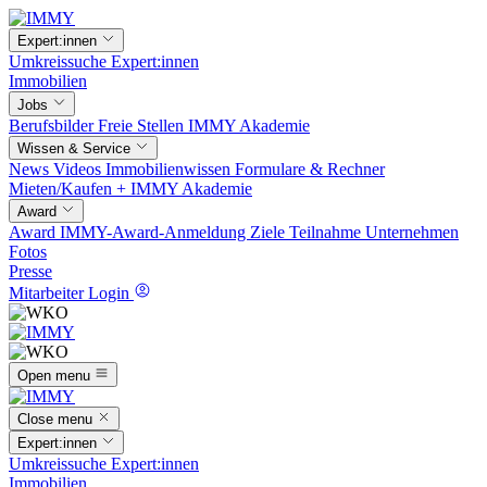
Expert:innen
Umkreissuche
Expert:innen
Immobilien
Jobs
Berufsbilder
Freie Stellen
IMMY Akademie
Wissen & Service
News
Videos
Immobilienwissen
Formulare & Rechner
Mieten/Kaufen +
IMMY Akademie
Award
Award
IMMY-Award-Anmeldung
Ziele
Teilnahme
Unternehmen
Fotos
Presse
Mitarbeiter Login
Open menu
Close menu
Expert:innen
Umkreissuche
Expert:innen
Immobilien