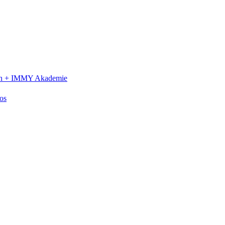
n +
IMMY Akademie
os