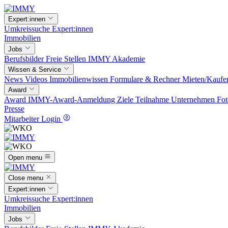
Expert:innen
Umkreissuche
Expert:innen
Immobilien
Jobs
Berufsbilder
Freie Stellen
IMMY Akademie
Wissen & Service
News
Videos
Immobilienwissen
Formulare & Rechner
Mieten/Kaufe
Award
Award
IMMY-Award-Anmeldung
Ziele
Teilnahme
Unternehmen
Fot
Presse
Mitarbeiter Login
Open menu
Close menu
Expert:innen
Umkreissuche
Expert:innen
Immobilien
Jobs