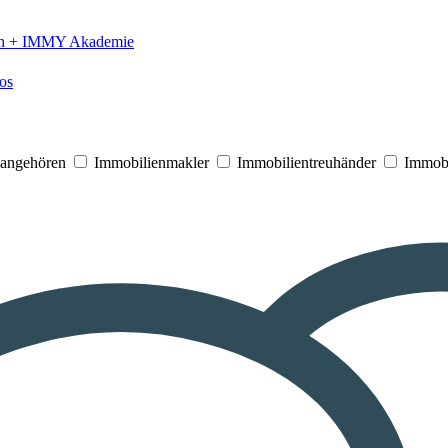
n +
IMMY Akademie
os
V angehören
Immobilienmakler
Immobilientreuhänder
Immobi