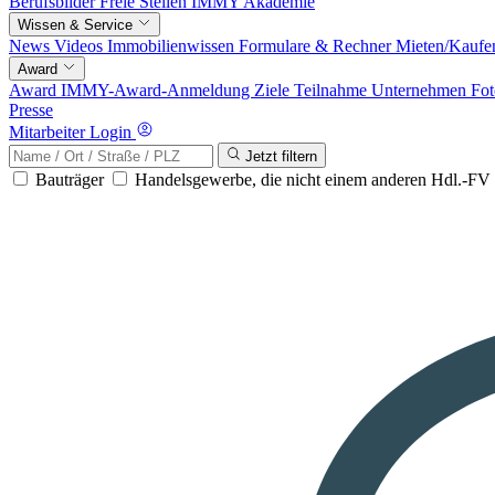
Berufsbilder
Freie Stellen
IMMY Akademie
Wissen & Service
News
Videos
Immobilienwissen
Formulare & Rechner
Mieten/Kaufe
Award
Award
IMMY-Award-Anmeldung
Ziele
Teilnahme
Unternehmen
Fot
Presse
Mitarbeiter Login
Jetzt filtern
Bauträger
Handelsgewerbe, die nicht einem anderen Hdl.-F