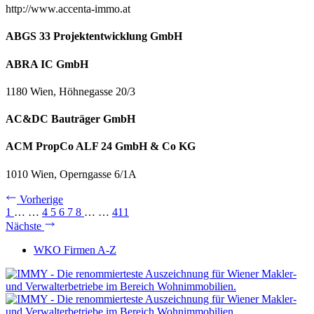
http://www.accenta-immo.at
ABGS 33 Projektentwicklung GmbH
ABRA IC GmbH
1180 Wien, Höhnegasse 20/3
AC&DC Bauträger GmbH
ACM PropCo ALF 24 GmbH & Co KG
1010 Wien, Operngasse 6/1A
Vorherige
1
…
…
4
5
6
7
8
…
…
411
Nächste
WKO Firmen A-Z