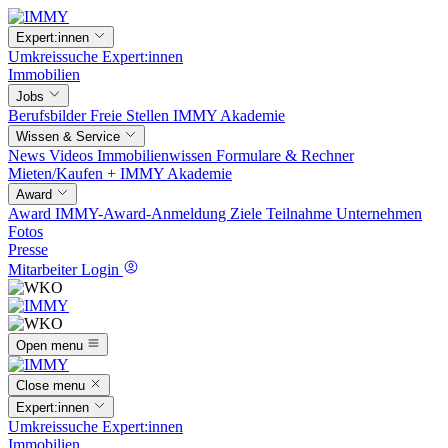
Expert:innen
Umkreissuche
Expert:innen
Immobilien
Jobs
Berufsbilder
Freie Stellen
IMMY Akademie
Wissen & Service
News
Videos
Immobilienwissen
Formulare & Rechner
Mieten/Kaufen +
IMMY Akademie
Award
Award
IMMY-Award-Anmeldung
Ziele
Teilnahme
Unternehmen
Fotos
Presse
Mitarbeiter Login
Open menu
Close menu
Expert:innen
Umkreissuche
Expert:innen
Immobilien