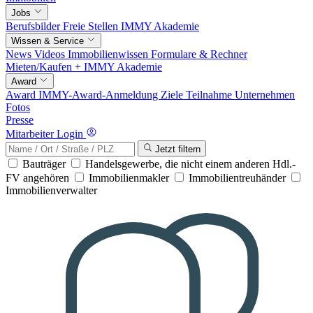
Jobs
Berufsbilder
Freie Stellen
IMMY Akademie
Wissen & Service
News
Videos
Immobilienwissen
Formulare & Rechner
Mieten/Kaufen +
IMMY Akademie
Award
Award
IMMY-Award-Anmeldung
Ziele
Teilnahme
Unternehmen
Fotos
Presse
Mitarbeiter Login
Jetzt filtern
Bauträger
Handelsgewerbe, die nicht einem anderen Hdl.-
FV angehören
Immobilienmakler
Immobilientreuhänder
Immobilienverwalter