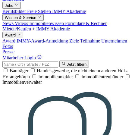
Jobs
Berufsbilder
Freie Stellen
IMMY Akademie
Wissen & Service
News
Videos
Immobilienwissen
Formulare & Rechner
Mieten/Kaufen +
IMMY Akademie
Award
Award
IMMY-Award-Anmeldung
Ziele
Teilnahme
Unternehmen
Fotos
Presse
Mitarbeiter Login
Jetzt filtern
Bauträger
Handelsgewerbe, die nicht einem anderen Hdl.-
FV angehören
Immobilienmakler
Immobilientreuhänder
Immobilienverwalter