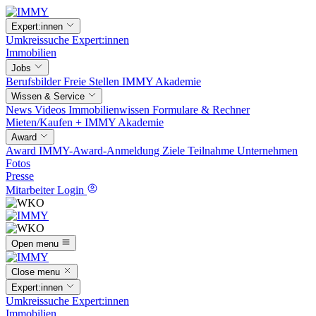
Expert:innen
Umkreissuche
Expert:innen
Immobilien
Jobs
Berufsbilder
Freie Stellen
IMMY Akademie
Wissen & Service
News
Videos
Immobilienwissen
Formulare & Rechner
Mieten/Kaufen +
IMMY Akademie
Award
Award
IMMY-Award-Anmeldung
Ziele
Teilnahme
Unternehmen
Fotos
Presse
Mitarbeiter Login
Open menu
Close menu
Expert:innen
Umkreissuche
Expert:innen
Immobilien