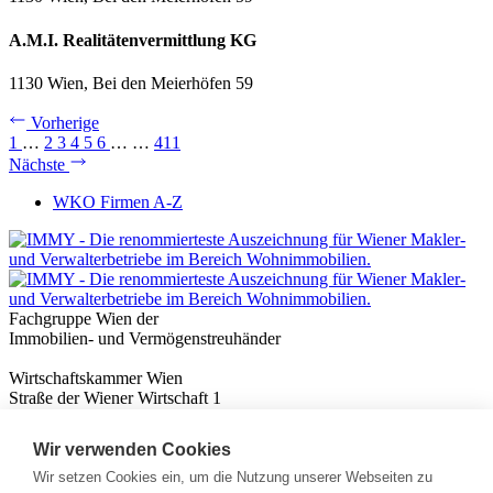
A.M.I. Realitätenvermittlung KG
1130 Wien, Bei den Meierhöfen 59
Vorherige
1
…
2
3
4
5
6
…
…
411
Nächste
WKO Firmen A-Z
Fachgruppe Wien der
Immobilien- und Vermögenstreuhänder
Wirtschaftskammer Wien
Straße der Wiener Wirtschaft 1
1020 Wien
Wir verwenden Cookies
Nützliches
Immobilienwissen
Wir setzen Cookies ein, um die Nutzung unserer Webseiten zu