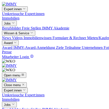
Expert:innen
Umkreissuche
Expert:innen
Immobilien
Jobs
Berufsbilder
Freie Stellen
IMMY Akademie
Wissen & Service
News
Videos
Immobilienwissen
Formulare & Rechner
Mieten/Kaufe
Award
Award
IMMY-Award-Anmeldung
Ziele
Teilnahme
Unternehmen
Fot
Presse
Mitarbeiter Login
Open menu
Close menu
Expert:innen
Umkreissuche
Expert:innen
Immobilien
Jobs