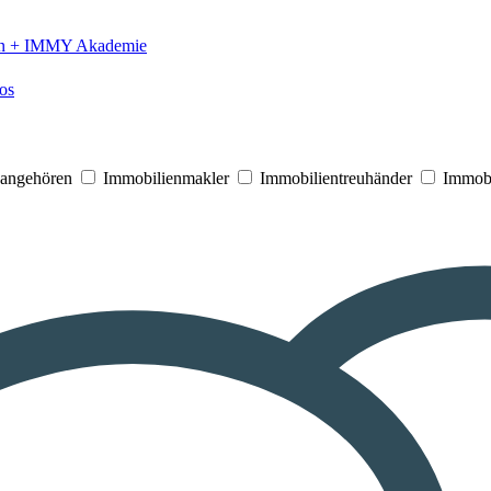
n +
IMMY Akademie
os
V angehören
Immobilienmakler
Immobilientreuhänder
Immobi