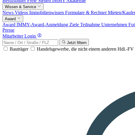
Berufsbilder
Freie Stellen
IMMY Akademie
Wissen & Service
News
Videos
Immobilienwissen
Formulare & Rechner
Mieten/Kaufe
Award
Award
IMMY-Award-Anmeldung
Ziele
Teilnahme
Unternehmen
Fot
Presse
Mitarbeiter Login
Jetzt filtern
Bauträger
Handelsgewerbe, die nicht einem anderen Hdl.-F