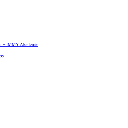
n +
IMMY Akademie
os