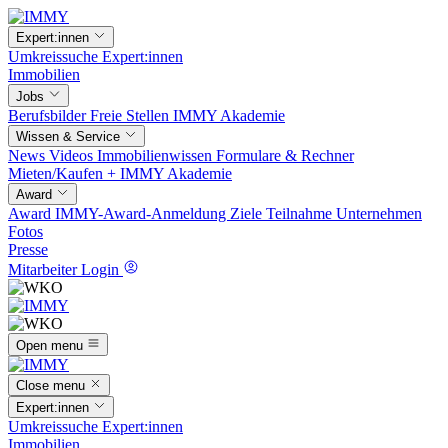
Expert:innen
Umkreissuche
Expert:innen
Immobilien
Jobs
Berufsbilder
Freie Stellen
IMMY Akademie
Wissen & Service
News
Videos
Immobilienwissen
Formulare & Rechner
Mieten/Kaufen +
IMMY Akademie
Award
Award
IMMY-Award-Anmeldung
Ziele
Teilnahme
Unternehmen
Fotos
Presse
Mitarbeiter Login
Open menu
Close menu
Expert:innen
Umkreissuche
Expert:innen
Immobilien