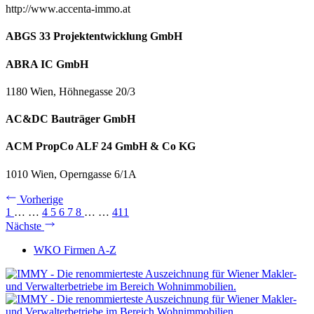
http://www.accenta-immo.at
ABGS 33 Projektentwicklung GmbH
ABRA IC GmbH
1180 Wien, Höhnegasse 20/3
AC&DC Bauträger GmbH
ACM PropCo ALF 24 GmbH & Co KG
1010 Wien, Operngasse 6/1A
Vorherige
1
…
…
4
5
6
7
8
…
…
411
Nächste
WKO Firmen A-Z