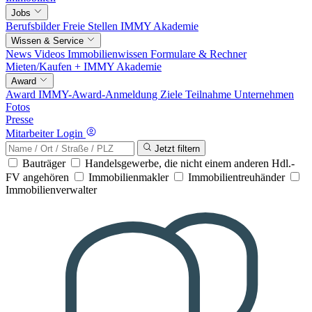
Jobs
Berufsbilder
Freie Stellen
IMMY Akademie
Wissen & Service
News
Videos
Immobilienwissen
Formulare & Rechner
Mieten/Kaufen +
IMMY Akademie
Award
Award
IMMY-Award-Anmeldung
Ziele
Teilnahme
Unternehmen
Fotos
Presse
Mitarbeiter Login
Jetzt filtern
Bauträger
Handelsgewerbe, die nicht einem anderen Hdl.-
FV angehören
Immobilienmakler
Immobilientreuhänder
Immobilienverwalter